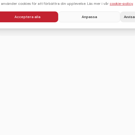
i använder cookies för att förbättra din upplevelse. Läs mer i vår
cookie-policy
.
Acceptera alla
Anpassa
Avvisa
Villkor
Integritetspolicy
Användarvillkor
Cookie-policy
Sitemap