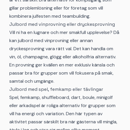
gillar problemlösning eller för företag som vill
kombinera julfesten med teambuilding.
Julbord med vinprovning eller dryckesprovning
Vill ni ha en lugnare och mer smakfull upplevelse? Då
kan julbord med vinprovning eller annan
dryckesprovning vara rätt val. Det kan handla om
vin, öl, champagne, glögg eller alkoholfria alternativ.
En provning ger kvällen en mer exklusiv känsla och
passar bra för grupper som vill fokusera på smak,
samtal och umgänge.
Julbord med spel, femkamp eller tävlingar
Spel, femkamp, shuffleboard, dart, boule, minigolf
eller arkadspel är roliga alternativ för grupper som
vill ha energi och variation. Den här typen av
aktivitet passar särskilt bra när gästerna vill mingla,
tävla i lag och röra sig mellan olika moment.