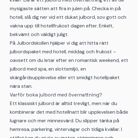
mysigaste sätten att fira in julen på. Checka in på
hotell, slå dig ner vid ett dukat julbord, sov gott och
vakna upp till hotellfrukost dagen efter. Enkelt,
bekvämt och väldigt juligt.
På Julbordskollen hjälper vi dig att hitta rätt
julbordspaket med hotell, middag och frukost –
oavsett om du letar efter en romantisk weekend, ett
julbord med spa, en slottsmiljö, en
skärgårdsupplevelse eller ett smidigt hotellpaket
nära stan.
Varför boka julbord med övernattning?
Ett klassiskt julbord är alltid trevligt, men när du
kombinerar det med hotellnatt blir upplevelsen både
lugnare och mer minnesvärd. Du slipper tänka på
hemresa, parkering, vintervägar och tidiga kvällar. I
stället kan du njuta av maten, stämningen och