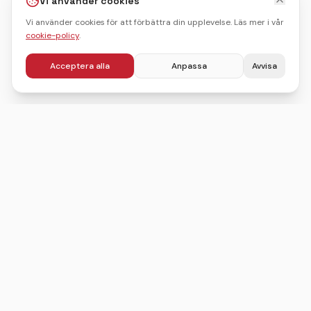
Vi använder cookies
Vi använder cookies för att förbättra din upplevelse. Läs mer i vår
cookie-policy
.
Acceptera alla
Anpassa
Avvisa
Sveriges ledande sajt för att hitta, jämföra och boka
julbord.
©
2026
Julbordskollen