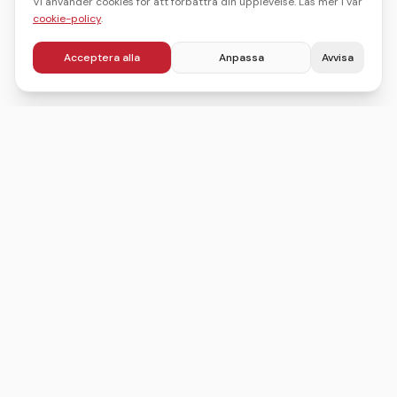
Vi använder cookies för att förbättra din upplevelse. Läs mer i vår
cookie-policy
.
Acceptera alla
Anpassa
Avvisa
Sveriges ledande sajt för att hitta, jämföra och boka
julbord.
©
2026
Julbordskollen
Villkor