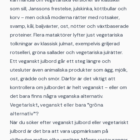
som sill, Janssons frestelse, julskinka, köttbullar och
korv – men också moderna rätter med rotsaker,
svamp, kål, baljväxter, ost, nötter och växtbaserade
proteiner. Flera mataktörer lyfter just vegetariska
tolkningar av klassisk julmat, exempelvis griljerad
rotselleri, gröna sallader och vegetariska julrätter.
Ett veganskt julbord går ett steg längre och
utesluter även animaliska produkter som ägg, mjölk,
ost, grädde och smör. Därför är det viktigt att
kontrollera om julbordet är helt veganskt – eller om
det bara finns några veganska alternativ.
Vegetariskt, veganskt eller bara “gröna
alternativ”?
När du söker efter veganskt julbord eller vegetariskt
julbord är det bra att vara uppmärksam på
skillnaden mellan olika upplägg. Många restauranger