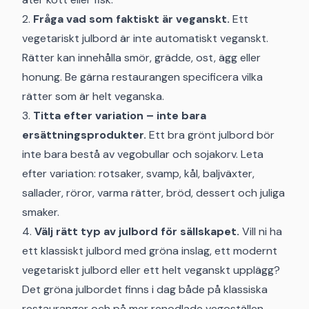
2.
Fråga vad som faktiskt är veganskt.
Ett
vegetariskt julbord är inte automatiskt veganskt.
Rätter kan innehålla smör, grädde, ost, ägg eller
honung. Be gärna restaurangen specificera vilka
rätter som är helt veganska.
3.
Titta efter variation – inte bara
ersättningsprodukter.
Ett bra grönt julbord bör
inte bara bestå av vegobullar och sojakorv. Leta
efter variation: rotsaker, svamp, kål, baljväxter,
sallader, röror, varma rätter, bröd, dessert och juliga
smaker.
4.
Välj rätt typ av julbord för sällskapet.
Vill ni ha
ett klassiskt julbord med gröna inslag, ett modernt
vegetariskt julbord eller ett helt veganskt upplägg?
Det gröna julbordet finns i dag både på klassiska
restauranger och på mer renodlade vegoställen.