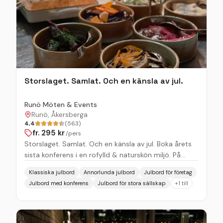
Storslaget. Samlat. Och en känsla av jul.
Runö Möten & Events
Runö, Åkersberga
4,4
(563)
fr.
295
kr
/pers
Storslaget. Samlat. Och en känsla av jul. Boka årets
sista konferens i en rofylld & naturskön miljö. På
Runö Möten & Events kombinerar ni nytta med
Klassiska julbord
Annorlunda julbord
Julbord för företag
njutning – effektiva möten i ljusa, flexibla lokaler, och
Julbord med konferens
Julbord för stora sällskap
+
1
till
en kväll med traditionellt julbord i restaurangen, där
varje smak är omsorgsfullt framtagen. Julbordet står
uppdukat med klassiska rätter av väl valda råvaror,
tillagade av våra erfarna kockar. Efter middagen kan