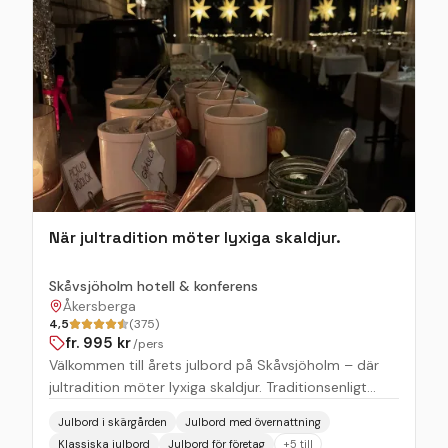
festen fortsätta i Galleriet – eller passar det bättre
att utmana kollegorna med lite shuffleboard innan
läggdags? Oavsett om du kommer med några få
eller ett stort sällskap så ger våra miljöer en fin
inramning till vistelsen här. Privatgäster kan ofta välja
att träffas avskilt eller tillsammans med andra i
vimlet. Här serverar vi julbord till större sällskap och
en julmeny till de mindre. Välkommen och skapa en
minnesvärd kväll tillsammans hos oss!
När jultradition möter lyxiga skaldjur.
Skåvsjöholm hotell & konferens
Åkersberga
4,5
(375)
fr.
995
kr
/pers
Välkommen till årets julbord på Skåvsjöholm – där
jultradition möter lyxiga skaldjur. Traditionsenligt
dukar vi upp vårt lyxiga julbord med skaldjur. Den
Julbord i skärgården
Julbord med övernattning
årliga, mysiga familjelunchen blir på Lucia, söndagen
Klassiska julbord
Julbord för företag
+
5
till