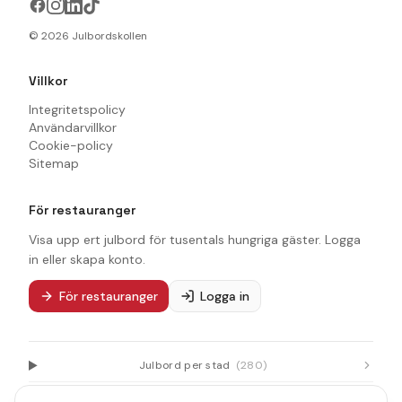
och DJ som håller stämningen uppe långt in på
småtimmarna. Förläng julkänslan lite extra: Ta vara
©
2026
Julbordskollen
på julkänslan och förläng er upplevelse med att boka
boende. Fri tillgång till vår spa- och relaxavdelning,
Villkor
bastu och jacuzzi, vår Chocolate lounge med massor
av sällskapsspel samt vår fantastiska frukostbuffé
Integritetspolicy
där det finns smaker som passar alla.
Användarvillkor
Cookie-policy
Sitemap
För restauranger
Visa upp ert julbord för tusentals hungriga gäster. Logga
in eller skapa konto.
För restauranger
Logga in
Julbord per stad
(
280
)
Julbord per län
(
21
)