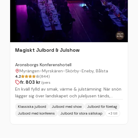
Magiskt Julbord & Julshow
Aronsborgs Konferenshotell
Myrängen-Myrskären-Skörby-Eneby, Bålsta
4,2
(844)
fr.
803
kr
/pers
En kväll fylld av smak, värme & julstämning. När snön
lägger sig över landskapet och juleljusen tänds,
förvandlas Aronsborg till en sagolik plats för julens
Klassiska julbord
Julbord med show
Julbord för företag
alla smaker. Vackert beläget vid Mälaren, bara en kort
Julbord med konferens
Julbord för stora sällskap
+
3
till
resa från Uppsala, Stockholm, Västerås & Arlanda
väntar ett klassiskt julbord i lantlig och stämningsfull
miljö. Ta med familj, vänner eller någon du tycker om
– och njut av en kväll fylld av värme, tradition och