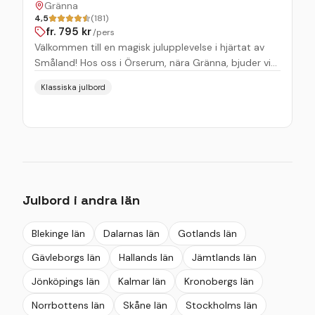
Gränna
4,5
(181)
fr.
795
kr
/pers
Välkommen till en magisk julupplevelse i hjärtat av
Småland! Hos oss i Örserum, nära Gränna, bjuder vi
in dig till ett lantligt julbord fyllt med traditionella
Klassiska julbord
och lokala rätter. Njut av den mysiga atmosfären där
brasan sprakar och varje hörn är pyntat inför julen.
Julbord i andra län
Blekinge län
Dalarnas län
Gotlands län
Gävleborgs län
Hallands län
Jämtlands län
Jönköpings län
Kalmar län
Kronobergs län
Norrbottens län
Skåne län
Stockholms län