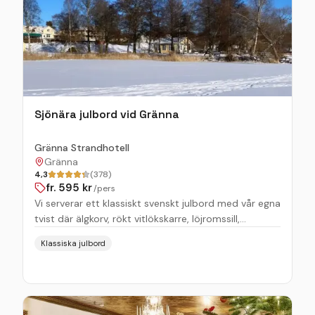
Sjönära julbord vid Gränna
Gränna Strandhotell
Gränna
4,3
(378)
fr.
595
kr
/pers
Vi serverar ett klassiskt svenskt julbord med vår egna
tvist där älgkorv, rökt vitlökskarre, löjromssill,
ägghalvor med dillmajonnäs och marinerad bogfilé
Klassiska julbord
samsas med klassiker som julskinka, lax och
Janssons frestelse. Avnjut sedan närproducerade
ostar och ostkaka från Brostorp, dessertbordet och
vårt godisskåp fyllt med godsaker.