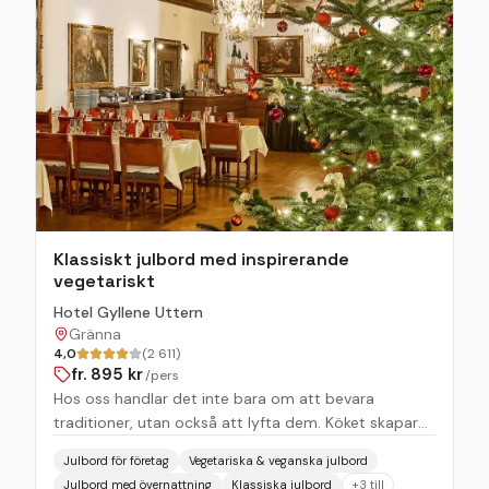
Klassiskt julbord med inspirerande
vegetariskt
Hotel Gyllene Uttern
Gränna
4,0
(2 611)
fr.
895
kr
/pers
Hos oss handlar det inte bara om att bevara
traditioner, utan också att lyfta dem. Köket skapar
med fingertoppskänsla och respekt för det svenska
Julbord för företag
Vegetariska & veganska julbord
matarvet smaker som känns både välbekanta och
Julbord med övernattning
Klassiska julbord
+
3
till