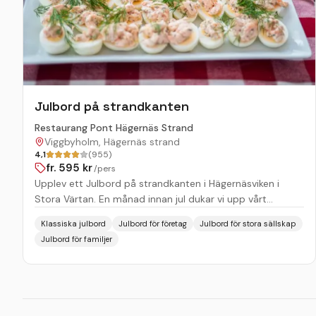
Julbord på strandkanten
Restaurang Pont Hägernäs Strand
Viggbyholm, Hägernäs strand
4,1
(955)
fr.
595
kr
/pers
Upplev ett Julbord på strandkanten i Hägernäsviken i
Stora Värtan. En månad innan jul dukar vi upp vårt
dignande Julbord. Med den inramningen vi har här, lär all
Klassiska julbord
Julbord för företag
Julbord för stora sällskap
den goda Julmaten smaka utmärkt. Vår Julbuffé kommer
Julbord för familjer
innehålla alla de klassiker alla vill finna. Allt från Julskinka &
Lutfisk till Ris à la Malta och massor av rätter där emellan.
Tveka inte att ta kontakt om ni vill veta mer. Varmt
välkomna!