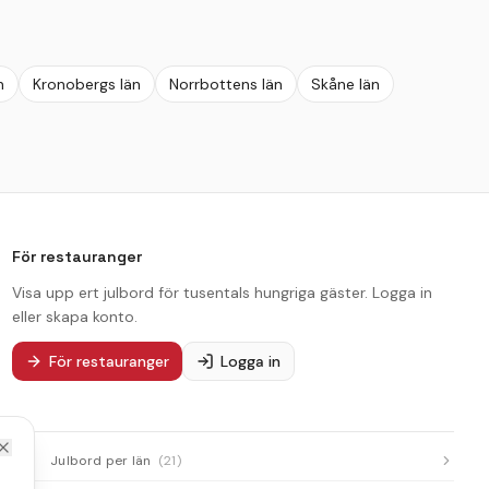
n
Kronobergs län
Norrbottens län
Skåne län
För restauranger
Visa upp ert julbord för tusentals hungriga gäster. Logga in
eller skapa konto.
För restauranger
Logga in
Julbord per län
(
21
)