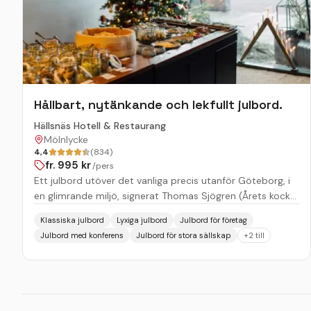
Hållbart, nytänkande och lekfullt julbord.
Hällsnäs Hotell & Restaurang
Mölnlycke
4,4
(834)
fr.
995
kr
/pers
Ett julbord utöver det vanliga precis utanför Göteborg, i
en glimrande miljö, signerat Thomas Sjögren (Årets kock
2015) med kollegor. Upplägget är delvis traditionellt men
Klassiska julbord
Lyxiga julbord
Julbord för företag
även fokuserat kring vilt, grönsaker samt fisk & skaldjur,
Julbord med konferens
Julbord för stora sällskap
+
2
till
allt för att skapa ett hållbart, nytänkande och lekfullt
julbord. Grönsakerna har historiskt sett fått ta mindre
plats av helheten – men vi älskar att skapa magi med
våra gröna vänner. Därför har vi valt att ge vårt
grönsaksbord betydligt större utrymme, liksom fisk och