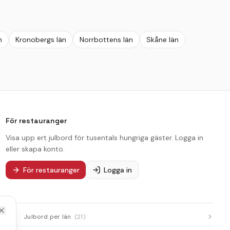
n
Kronobergs län
Norrbottens län
Skåne län
För restauranger
Visa upp ert julbord för tusentals hungriga gäster. Logga in
eller skapa konto.
För restauranger
Logga in
Julbord per län
(
21
)