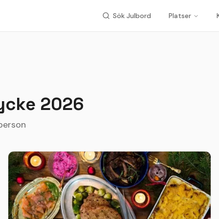
Sök Julbord
Platser
ycke
2026
 person