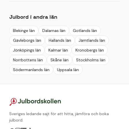
nära Täby? Då är vårt utsmyckade torn det perfekta
valet för en minnesvärd julmiddag. Julmiddagen
Julbord i andra län
serveras från och med den 18 november till den 19
december.
Blekinge län
Dalarnas län
Gotlands län
Gävleborgs län
Hallands län
Jämtlands län
Jönköpings län
Kalmar län
Kronobergs län
Norrbottens län
Skåne län
Stockholms län
Södermanlands län
Uppsala län
Sveriges ledande sajt för att hitta, jämföra och boka
julbord.