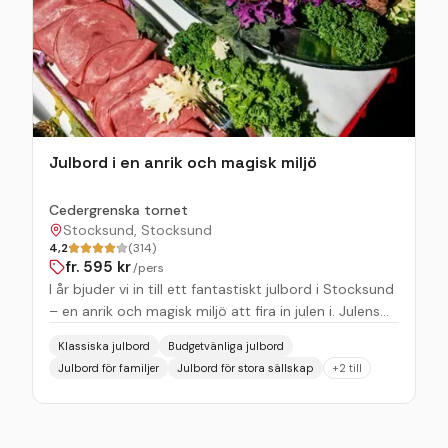
Julbord i en anrik och magisk miljö
Cedergrenska tornet
Stocksund, Stocksund
4,2
(314)
fr.
595
kr
/pers
I år bjuder vi in till ett fantastiskt julbord i Stocksund
– en anrik och magisk miljö att fira in julen i. Julens
alla härligheter serveras som ett traditionellt julbord
Klassiska julbord
Budgetvänliga julbord
med bland annat sillar, lax, kallskuret, klassiska
Julbord för familjer
Julbord för stora sällskap
+
2
till
köttbullar och prinskorv. För andra året i rad är det
Magnus Johansson Bageri, Konditori, Glass &
Konfektyr som står bakom det magnifika
dessertbordet. Letar du efter julbord i Danderyd eller