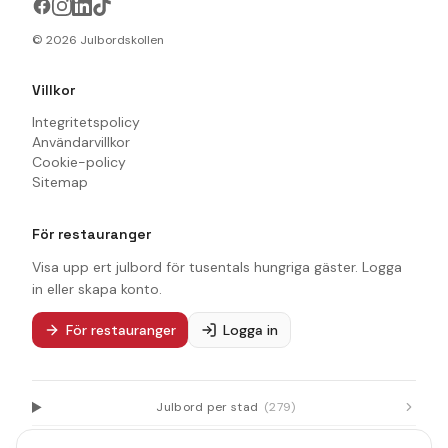
©
2026
Julbordskollen
Villkor
Integritetspolicy
Användarvillkor
Cookie-policy
Sitemap
För restauranger
Visa upp ert julbord för tusentals hungriga gäster. Logga
in eller skapa konto.
För restauranger
Logga in
Julbord per stad
(
279
)
Julbord per län
(
21
)