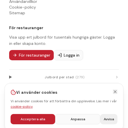
Användarvillkor
Cookie-policy
Sitemap
För restauranger
Visa upp ert julbord för tusentals hungriga gäster. Logga
in eller skapa konto.
För restauranger
Logga in
Julbord per stad
(
279
)
Julbord per län
(
21
)
Vi använder cookies
Julbord per landskap
(
25
)
Vi använder cookies för att förbättra din upplevelse. Läs mer i vår
cookie-policy
.
Guider & kategorier
(
37
)
Acceptera alla
Anpassa
Avvisa