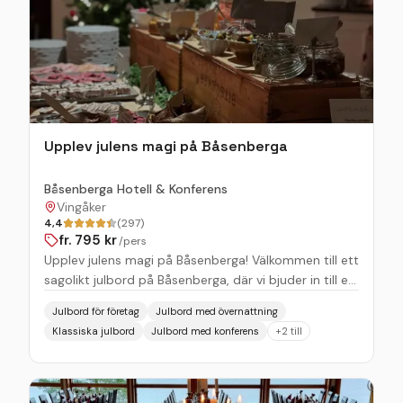
Upplev julens magi på Båsenberga
Båsenberga Hotell & Konferens
Vingåker
4,4
(297)
fr.
795
kr
/pers
Upplev julens magi på Båsenberga! Välkommen till ett
sagolikt julbord på Båsenberga, där vi bjuder in till en
oförglömlig upplevelse i en stämningsfull miljö. Med
Julbord för företag
Julbord med övernattning
en varm atmosfär och smakrika traditioner tar vi dig
Klassiska julbord
Julbord med konferens
+
2
till
med på en kulinarisk resa genom julens alla
läckerheter. Från klassiska favoriter till spännande
nyheter – vårt julbord erbjuder något för alla smaker.
Njut av hemlagade delikatesser som inlagd sill,