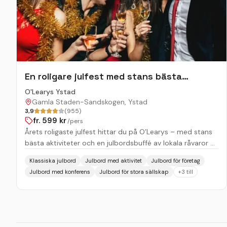
En roligare julfest med stans bästa
aktiviteter!
O'Learys Ystad
Gamla Staden-Sandskogen, Ystad
3,9
(955)
fr.
599
kr
/pers
Årets roligaste julfest hittar du på O’Learys – med stans
bästa aktiviteter och en julbordsbuffé av lokala råvaror 🎄
✨ Här kombineras ett generöst julbord eller en
Klassiska julbord
Julbord med aktivitet
Julbord för företag
välsmakande 3-rätters meny med några av stans bästa
Julbord med konferens
Julbord för stora sällskap
+
3
till
aktiviteter – allt för att skapa en riktigt minnesvärd kväll.
Utmana kollegorna i bowling eller shuffleboard, testa
interaktiv dart, sjung loss i karaokerum eller upptäck ännu
mer hos oss. Här finns något för alla! Boka julbord: Njut av
en klassisk julbordsbuffé med råvaror från lokala aktörer.