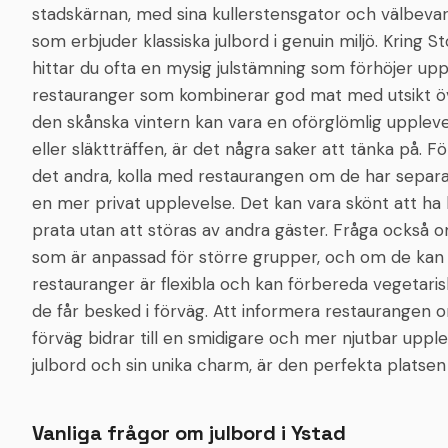
stadskärnan, med sina kullerstensgator och välbevara
som erbjuder klassiska julbord i genuin miljö. Kring 
hittar du ofta en mysig julstämning som förhöjer u
restauranger som kombinerar god mat med utsikt öve
den skånska vintern kan vara en oförglömlig upplevel
eller släktträffen, är det några saker att tänka på. F
det andra, kolla med restaurangen om de har separa
en mer privat upplevelse. Det kan vara skönt att ha 
prata utan att störas av andra gäster. Fråga också 
som är anpassad för större grupper, och om de kan
restauranger är flexibla och kan förbereda vegetarisk
de får besked i förväg. Att informera restaurangen om
förväg bidrar till en smidigare och mer njutbar upple
julbord och sin unika charm, är den perfekta platsen f
Vanliga frågor om julbord i
Ystad