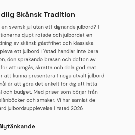
från första glaset, i en villa som får ta sin tid. Abonnera
hela Villan för er själva, eller dela kvällen med andra
dlig Skånsk Tradition
sällskap kring ett traditionellt julbord. Berätta hur ni vill
fira – så hittar vi ramen som passar er.
n svensk jul utan ett dignande julbord? I
ditionerna djupt rotade och julbordet en
dning av skånsk gästfrihet och klassiska
pleva ett julbord i Ystad handlar inte bara
en, den sprakande brasan och doften av
d för att umgås, skratta och dela god mat
er att kunna presentera 1 noga utvalt julbord
 mål är att göra det enkelt för dig att hitta
l och budget. Med priser som börjar från
a plånböcker och smaker. Vi har samlat de
rd julbordsupplevelse i Ystad 2026.
ll Nytänkande