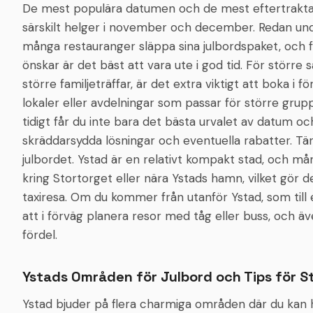
De mest populära datumen och de mest eftertraktad
särskilt helger i november och december. Redan un
många restauranger släppa sina julbordspaket, och fö
önskar är det bäst att vara ute i god tid. För störr
större familjeträffar, är det extra viktigt att boka i
lokaler eller avdelningar som passar för större gru
tidigt får du inte bara det bästa urvalet av datum oc
skräddarsydda lösningar och eventuella rabatter. Tän
julbordet. Ystad är en relativt kompakt stad, och mån
kring Stortorget eller nära Ystads hamn, vilket gör d
taxiresa. Om du kommer från utanför Ystad, som till
att i förväg planera resor med tåg eller buss, och äve
fördel.
Ystads Områden för Julbord och Tips för S
Ystad bjuder på flera charmiga områden där du kan hi