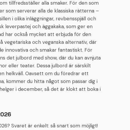
m tillfredsställer alla smaker. För den som
ger som serverar alla de klassiska rätterna –
sillen i olika inläggningar, revbensspjäll och
ånsk leverpastej och äggakaka, som ger en
stad har också mycket att erbjuda för den
på vegetariska och veganska alternativ, där
 innovativa och smakar fantastiskt. För
ns det julbord med show, där du kan avnjuta
 eller teater. Dessa julbord är särskilt
en helkväll. Oavsett om du föredrar ett
rna, kommer du hitta något som passar dig i
 helger i december, så det är klokt att boka i
 2026
026? Svaret är enkelt: så snart som möjligt!