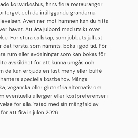
de korsvirkeshus, finns flera restauranger
Stortorget och de intilliggande gränderna
pplevelsen. Även ner mot hamnen kan du hitta
r havet. Att äta julbord med utsikt över
se. För stora sällskap, som jobbets julfest
ör det första, som nämnts, boka i god tid. För
ta rum eller avdelningar som kan bokas för
lite avskildhet för att kunna umgås och
om de kan erbjuda en fast meny eller buffé
 hantera speciella kostbehov. Många
a, veganska eller glutenfria alternativ om
 eventuella allergier eller kostpreferenser i
velse för alla. Ystad med sin mångfald av
ör att fira in julen 2026.