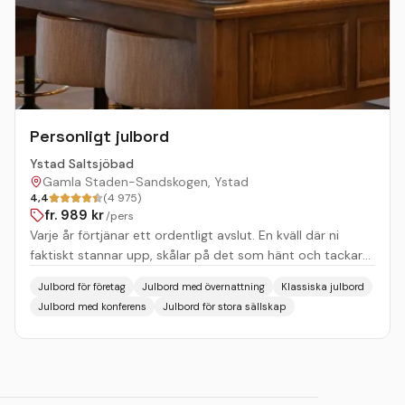
Personligt julbord
Ystad Saltsjöbad
Gamla Staden-Sandskogen, Ystad
4,4
(4 975)
fr.
989
kr
/pers
Varje år förtjänar ett ordentligt avslut. En kväll där ni
faktiskt stannar upp, skålar på det som hänt och tackar
varandra på riktigt. Vi har två sätt att göra det, och båda
Julbord för företag
Julbord med övernattning
Klassiska julbord
är bra av helt olika anledningar. Julfest på Ystad
Julbord med konferens
Julbord för stora sällskap
Saltsjöbad Vissa kvällar vill man ha tal, prisutdelning och
dans långt in på natten. Andra gånger räcker det gott
med god mat och sällskap som faktiskt har tid för
varandra. Vi har lokaler som rymmer båda, och allt
däremellan. Julbord på Villan En kväll som känns personlig