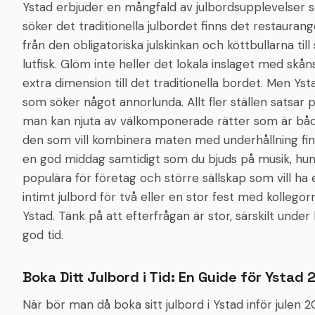
Ystad erbjuder en mångfald av julbordsupplevelser so
söker det traditionella julbordet finns det restauran
från den obligatoriska julskinkan och köttbullarna till 
lutfisk. Glöm inte heller det lokala inslaget med sk
extra dimension till det traditionella bordet. Men Y
som söker något annorlunda. Allt fler ställen satsar 
man kan njuta av välkomponerade rätter som är både
den som vill kombinera maten med underhållning fin
en god middag samtidigt som du bjuds på musik, humor
populära för företag och större sällskap som vill ha 
intimt julbord för två eller en stor fest med kollego
Ystad. Tänk på att efterfrågan är stor, särskilt under
god tid.
Boka Ditt Julbord i Tid: En Guide för Ystad
När bör man då boka sitt julbord i Ystad inför julen 2