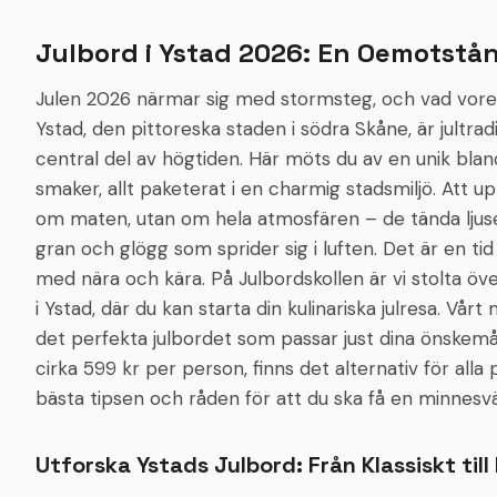
Förhöj kvällen genom att kombinera julbordet med en
aktivitet – perfekt för en extra rolig upplevelse! •
Julbord i Ystad 2026: En Oemotstån
Torsdagar: Musikquiz Julspecial 🎶 Varje torsdag kl 19:00
hålls vårt uppskattade musikquiz, självklart med temat:
Julen 2026 närmar sig med stormsteg, och vad vore e
Jul 🎅 Ett fartfyllt och roligt musikäventyr där alla kan
Ystad, den pittoreska staden i södra Skåne, är jultra
vara med, gammal som ung! Boka 3-rätters: Utöver vårt
central del av högtiden. Här möts du av en unik blan
julbord har ni möjlighet att boka er julfest hos oss på
valfritt datum. Njut av en välsmakande 3-rätters meny
smaker, allt paketerat i en charmig stadsmiljö. Att up
och kombinera kvällen med våra roliga aktiviteter för en
om maten, utan om hela atmosfären – de tända ljus
komplett och minnesvärd upplevelse!
gran och glögg som sprider sig i luften. Det är en ti
med nära och kära. På Julbordskollen är vi stolta öv
i Ystad, där du kan starta din kulinariska julresa. Vårt
det perfekta julbordet som passar just dina önskemå
cirka 599 kr per person, finns det alternativ för all
bästa tipsen och råden för att du ska få en minnesvä
Utforska Ystads Julbord: Från Klassiskt ti