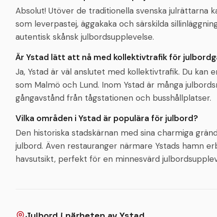
Absolut! Utöver de traditionella svenska julrättarna k
som leverpastej, äggakaka och särskilda sillinläggning
autentisk skånsk julbordsupplevelse.
Är Ystad lätt att nå med kollektivtrafik för julbord
Ja, Ystad är väl anslutet med kollektivtrafik. Du kan 
som Malmö och Lund. Inom Ystad är många julbords
gångavstånd från tågstationen och busshållplatser.
Vilka områden i Ystad är populära för julbord?
Den historiska stadskärnan med sina charmiga gränd
julbord. Även restauranger närmare Ystads hamn erb
havsutsikt, perfekt för en minnesvärd julbordsupplev
Julbord i närheten av
Ystad