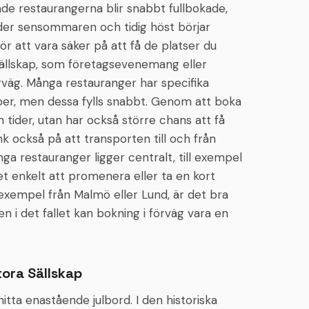
e restaurangerna blir snabbt fullbokade,
der sensommaren och tidig höst börjar
r att vara säker på att få de platser du
e sällskap, som företagsevenemang eller
 förväg. Många restauranger har specifika
pper, men dessa fylls snabbt. Genom att boka
h tider, utan har också större chans att få
k också på att transporten till och från
ga restauranger ligger centralt, till exempel
et enkelt att promenera eller ta en kort
 exempel från Malmö eller Lund, är det bra
n i det fallet kan bokning i förväg vara en
tora Sällskap
tta enastående julbord. I den historiska