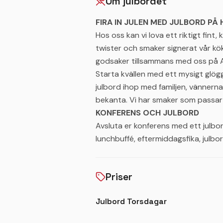
Om julbordet
FIRA IN JULEN MED JULBORD PÅ
Hos oss kan vi lova ett riktigt fin
twister och smaker signerat vår kök
godsaker tillsammans med oss på 
Starta kvällen med ett mysigt glög
julbord ihop med familjen, vännerna
bekanta. Vi har smaker som passar 
KONFERENS OCH JULBORD
Avsluta er konferens med ett julbor
lunchbuffé, eftermiddagsfika, julbor
Priser
Julbord Torsdagar