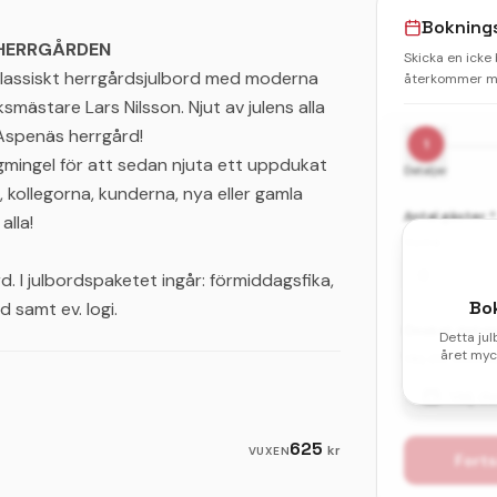
Bokning
 HERRGÅRDEN
Skicka en icke
t, klassiskt herrgårdsjulbord med moderna
återkommer me
smästare Lars Nilsson. Njut av julens alla
Aspenäs herrgård!
1
gmingel för att sedan njuta ett uppdukat
Detaljer
, kollegorna, kunderna, nya eller gamla
Antal gäster *
alla!
Vuxna
d. I julbordspaketet ingår: förmiddagsfika,
Bo
d samt ev. logi.
Önskat datum 
Detta jul
året myck
Välj ditt första
Välj d
625
kr
VUXEN
Forts