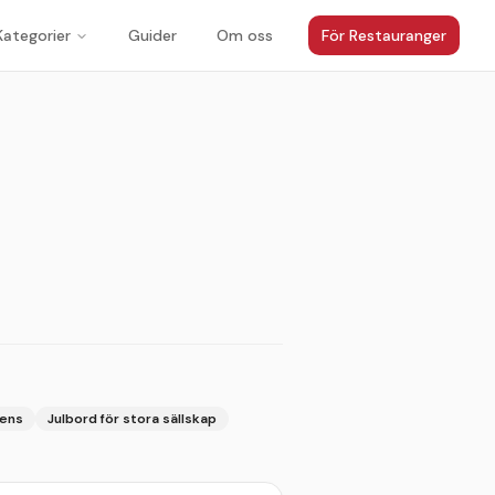
Kategorier
Guider
Om oss
För Restauranger
1
/
5
rens
Julbord för stora sällskap