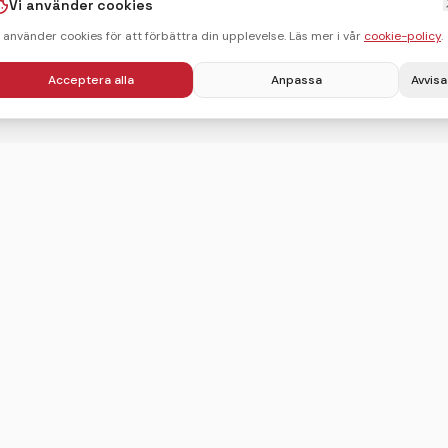
Vi använder cookies
i använder cookies för att förbättra din upplevelse. Läs mer i vår
cookie-policy
.
Acceptera alla
Anpassa
Avvisa
Villkor
Integritetspolicy
Användarvillkor
Cookie-policy
Sitemap