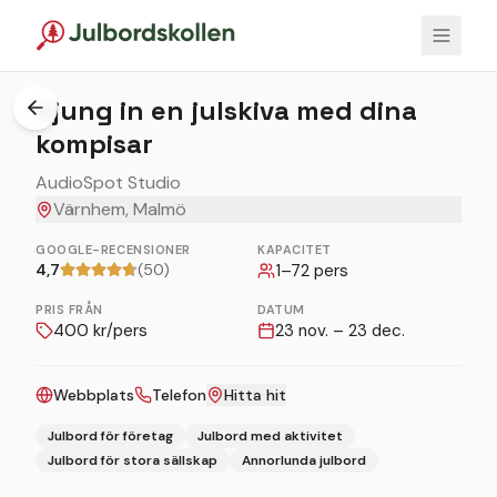
1
/
2
Sjung in en julskiva med dina
kompisar
AudioSpot Studio
Värnhem, Malmö
GOOGLE-RECENSIONER
KAPACITET
4,7
(50)
1
–
72
pers
PRIS FRÅN
DATUM
400
kr/pers
23 nov. – 23 dec.
Webbplats
Telefon
Hitta hit
Julbord för företag
Julbord med aktivitet
Julbord för stora sällskap
Annorlunda julbord