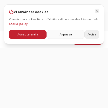
Vi använder cookies
Vi använder cookies för att förbättra din upplevelse. Läs mer i vår
cookie-policy
.
Acceptera alla
Anpassa
Avvisa
fr.
400
kr
Boka julbord
/pers
Sveriges ledande sajt för att hitta, jämföra och boka
julbord.