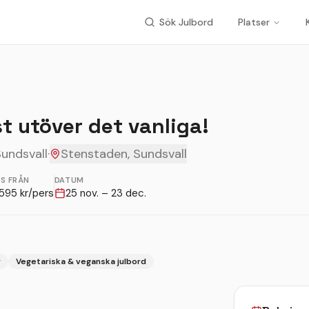
Sök Julbord
Platser
st utöver det vanliga!
Sundsvall
·
Stenstaden, Sundsvall
IS FRÅN
DATUM
595
kr/pers
25 nov. – 23 dec.
r
Vegetariska & veganska julbord