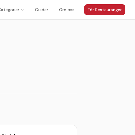
Kategorier
Guider
Om oss
För Restauranger
1
/
2