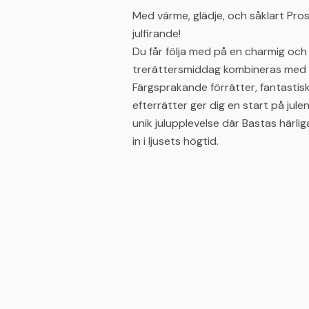
Med värme, glädje, och såklart Prose
julfirande!
Du får följa med på en charmig och livf
trerättersmiddag kombineras med ha
Färgsprakande förrätter, fantastis
efterrätter ger dig en start på ju
unik julupplevelse där Bastas härli
in i ljusets högtid.