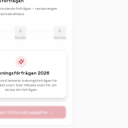
sförfrågan
 bindande förfrågan – restaurangen
d bekräftelse.
2
3
Kontakt
Granska
Barn
kningsförfrågan
2026
& sittningstid *
bord lanserar bokningsförfrågan för
et snart. Kom tillbaka snart för att
val av datum och tid.
skicka din förfrågan.
atum
ätt till kontaktuppgifter →