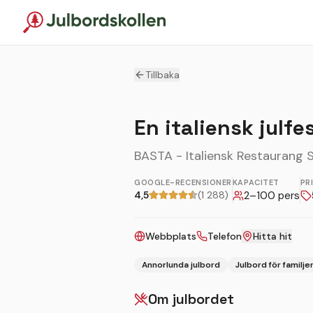
Tillbaka
En italiensk julfe
BASTA - Italiensk Restaurang 
GOOGLE-RECENSIONER
KAPACITET
PR
4,5
(1 288)
2
–
100
pers
Webbplats
Telefon
Hitta hit
Annorlunda julbord
Julbord för familje
Om julbordet