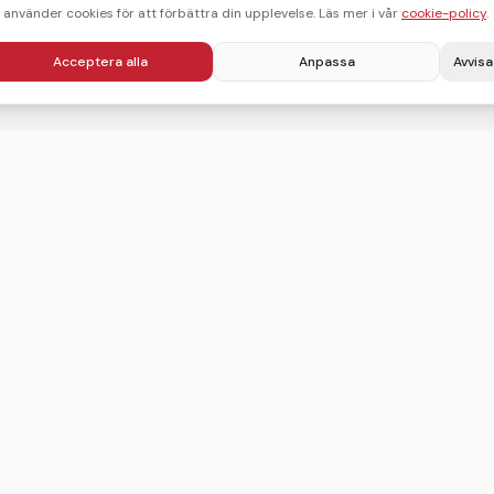
i använder cookies för att förbättra din upplevelse. Läs mer i vår
cookie-policy
.
Acceptera alla
Anpassa
Avvisa
Villkor
Integritetspolicy
Användarvillkor
Cookie-policy
Sitemap