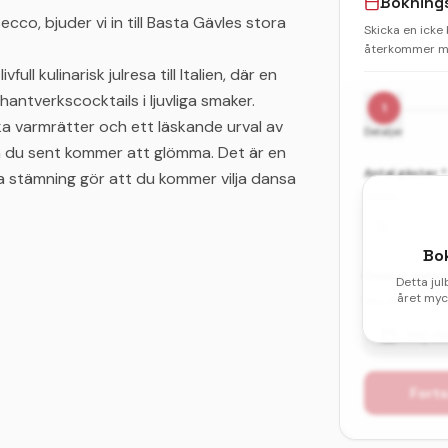
Bokning
cco, bjuder vi in till Basta Gävles stora
Skicka en icke
återkommer me
ull kulinarisk julresa till Italien, där en
ntverkscocktails i ljuvliga smaker.
1
ka varmrätter och ett läskande urval av
Detaljer
len du sent kommer att glömma. Det är en
Antal gäster *
ga stämning gör att du kommer vilja dansa
Vuxna
Bo
Önskat datum 
Detta jul
året myck
Välj ditt första
Välj d
Forts