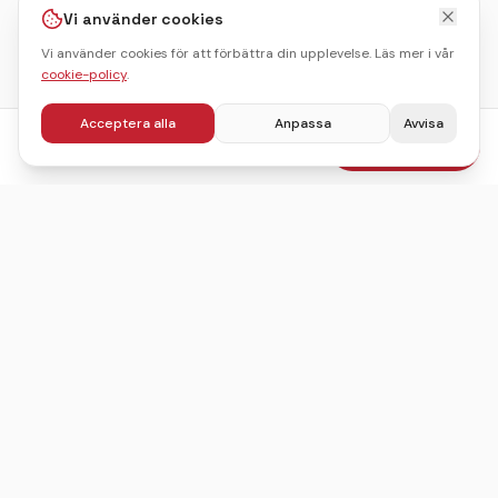
Vi använder cookies
Vi använder cookies för att förbättra din upplevelse. Läs mer i vår
cookie-policy
.
Acceptera alla
Anpassa
Avvisa
fr.
795
kr
Boka julbord
/pers
Sveriges ledande sajt för att hitta, jämföra och boka
julbord.
©
2026
Julbordskollen