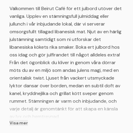
Välkommen till Beirut Café för ett julbord utöver det
vanliga. Upplev en stämningsfull julmiddag eller
jullunch i vår inbjudande lokal, där vi serverar
omsorgsfullt tillagad libanesisk mat. Njut av en härlig
julstämning samtidigt som ni utforskar det
libanesiska kökets rika smaker. Boka ert julbord hos
oss idag och gör julfirandet till något alldeles extra!
Från det ögonblick du kliver in genom våra dörrar
möts du av en miljö som andas julens magi, med en
orientalisk twist. Ljuset från vackert utsmyckade
lyktor dansar över borden, medan en subtil doft av
kanel, kryddnejlika och grillat kött sveper genom
rummet. Stämningen är varm och inbjudande, och
varje detalj är genomtänkt för att skapa en känsla
av lyx och hemtrevnad.
Visa mer
Istället för det traditionella svenska julbordet
presenterar vi en festmåltid som kombinerar de