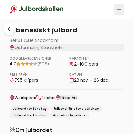
1
/
2
Libanesiskt julbord
Beirut Café Stockholm
Östermalm, Stockholm
GOOGLE-RECENSIONER
KAPACITET
4,0
(906)
2
–
100
pers
PRIS FRÅN
DATUM
795
kr/pers
23 nov. – 23 dec.
Webbplats
Telefon
Hitta hit
Julbord för företag
Julbord för stora sällskap
Julbord för familjer
Annorlunda julbord
Om julbordet