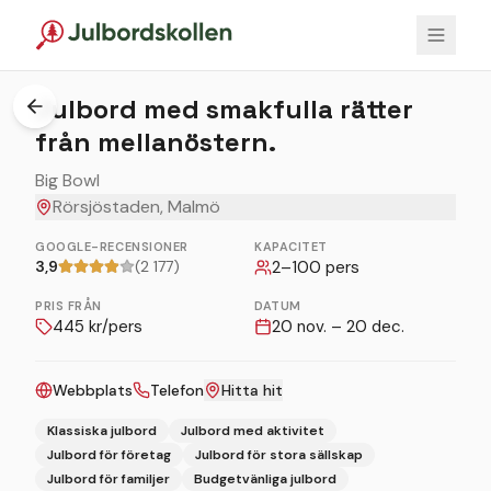
Julbord med smakfulla rätter
från mellanöstern.
Big Bowl
Rörsjöstaden, Malmö
GOOGLE-RECENSIONER
KAPACITET
3,9
(2 177)
2
–
100
pers
PRIS FRÅN
DATUM
445
kr/pers
20 nov. – 20 dec.
Webbplats
Telefon
Hitta hit
Klassiska julbord
Julbord med aktivitet
Julbord för företag
Julbord för stora sällskap
Julbord för familjer
Budgetvänliga julbord