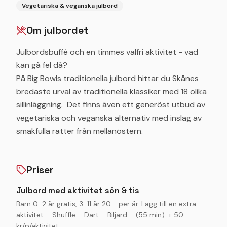
Vegetariska & veganska julbord
Om julbordet
Julbordsbuffé och en timmes valfri aktivitet - vad
kan gå fel då?
På Big Bowls traditionella julbord hittar du Skånes
bredaste urval av traditionella klassiker med 18 olika
sillinläggning. Det finns även ett generöst utbud av
vegetariska och veganska alternativ med inslag av
smakfulla rätter från mellanöstern.
Priser
Julbord med aktivitet sön & tis
Barn 0-2 år gratis, 3-11 år 20:- per år. Lägg till en extra
aktivitet – Shuffle – Dart – Biljard – (55 min). + 50
kr/p/aktivitet.