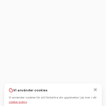
​​​​​Cognacsflamberad oxfilé med grönpepparsås,
haricots verts och pommes Anna.
JULBOULE SIMPLE
Mindre mat, lika mycket boule. Med guide såklart.
OXFILÉ AU POPOIVRE
Pepparbakad oxfilé, potatispuré, lättrostad
brysselkål och en löksky som viskar "je t'aime".
Vi använder cookies
Vi använder cookies för att förbättra din upplevelse. Läs mer i vår
cookie-policy
.