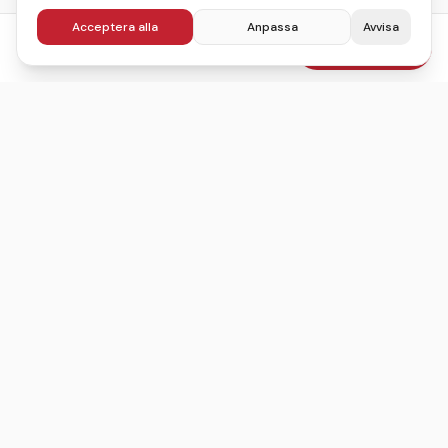
Acceptera alla
Anpassa
Avvisa
fr.
495
kr
Boka julbord
/pers
Sveriges ledande sajt för att hitta, jämföra och boka
julbord.
©
2026
Julbordskollen
Villkor
Integritetspolicy
Användarvillkor