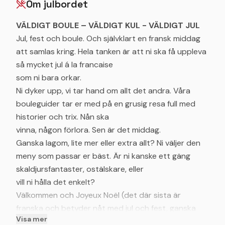
Om julbordet
VÄLDIGT BOULE – VÄLDIGT KUL - VÄLDIGT JUL
Jul, fest och boule. Och självklart en fransk middag
att samlas kring. Hela tanken är att ni ska få uppleva
så mycket jul á la francaise
som ni bara orkar.
Ni dyker upp, vi tar hand om allt det andra. Våra
bouleguider tar er med på en grusig resa full med
historier och trix. Nån ska
vinna, någon förlora. Sen är det middag.
Ganska lagom, lite mer eller extra allt? Ni väljer den
meny som passar er bäst. Är ni kanske ett gäng
skaldjursfantaster, ostälskare, eller
vill ni hålla det enkelt?
Välkommen och Joyeux Noël (det där sista är
franska och betyder nåt med jul och fest, ganska
Visa mer
passande ändå).