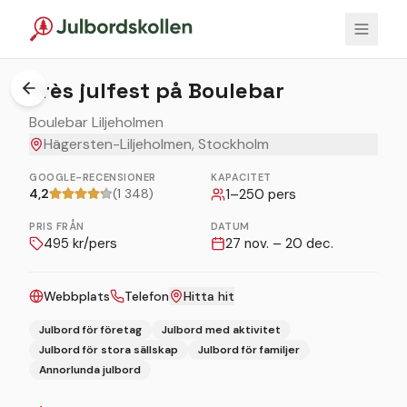
1
/
3
Très julfest på Boulebar
Boulebar Liljeholmen
Hägersten-Liljeholmen, Stockholm
GOOGLE-RECENSIONER
KAPACITET
4,2
(1 348)
1
–
250
pers
PRIS FRÅN
DATUM
495
kr/pers
27 nov. – 20 dec.
Webbplats
Telefon
Hitta hit
Julbord för företag
Julbord med aktivitet
Julbord för stora sällskap
Julbord för familjer
Annorlunda julbord