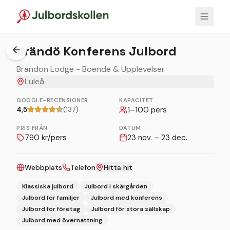
1
/
6
Brändö Konferens Julbord
Brändön Lodge - Boende & Upplevelser
Luleå
GOOGLE-RECENSIONER
KAPACITET
4,5
(137)
1
–
100
pers
PRIS FRÅN
DATUM
790
kr/pers
23 nov. – 23 dec.
Webbplats
Telefon
Hitta hit
Klassiska julbord
Julbord i skärgården
Julbord för familjer
Julbord med konferens
Julbord för företag
Julbord för stora sällskap
Julbord med övernattning