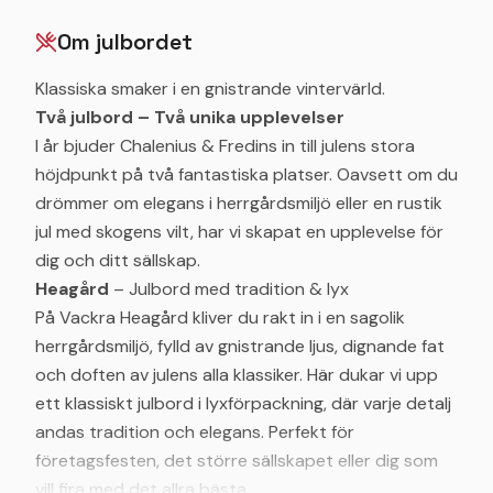
Om julbordet
Klassiska smaker i en gnistrande vintervärld.
Två julbord – Två unika upplevelser
I år bjuder Chalenius & Fredins in till julens stora
höjdpunkt på två fantastiska platser. Oavsett om du
drömmer om elegans i herrgårdsmiljö eller en rustik
jul med skogens vilt, har vi skapat en upplevelse för
dig och ditt sällskap.
Heagård
– Julbord med tradition & lyx
På Vackra Heagård kliver du rakt in i en sagolik
herrgårdsmiljö, fylld av gnistrande ljus, dignande fat
och doften av julens alla klassiker. Här dukar vi upp
ett klassiskt julbord i lyxförpackning, där varje detalj
andas tradition och elegans. Perfekt för
företagsfesten, det större sällskapet eller dig som
vill fira med det allra bästa.