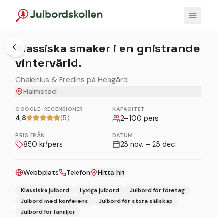
1
/
4
Klassiska smaker i en gnistrande
vintervärld.
Chalenius & Fredins på Heagård
Halmstad
GOOGLE-RECENSIONER
KAPACITET
4,8
(5)
2
–
100
pers
PRIS FRÅN
DATUM
850
kr/pers
23 nov. – 23 dec.
Webbplats
Telefon
Hitta hit
Klassiska julbord
Lyxiga julbord
Julbord för företag
Julbord med konferens
Julbord för stora sällskap
Julbord för familjer