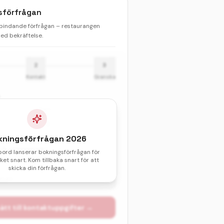
sförfrågan
 bindande förfrågan – restaurangen
d bekräftelse.
2
3
Kontakt
Granska
Barn
kningsförfrågan
2026
& sittningstid *
bord lanserar bokningsförfrågan för
et snart. Kom tillbaka snart för att
val av datum och tid.
skicka din förfrågan.
atum
ätt till kontaktuppgifter →