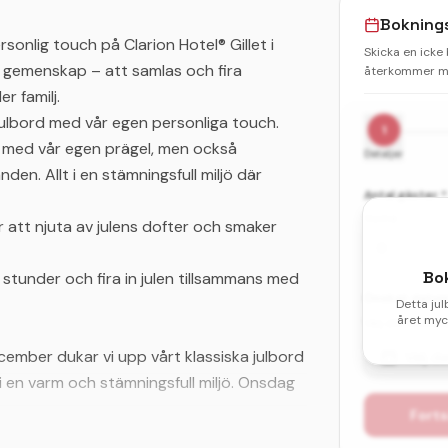
Bokning
sonlig touch på Clarion Hotel® Gillet i
Skicka en icke
 gemenskap – att samlas och fira
återkommer me
r familj.
t julbord med vår egen personliga touch.
1
er med vår egen prägel, men också
Detaljer
den. Allt i en stämningsfull miljö där
Antal gäster *
Vuxna
för att njuta av julens dofter och smaker
Bo
tunder och fira in julen tillsammans med
Önskat datum 
Detta jul
året myck
Välj ditt första
ember dukar vi upp vårt klassiska julbord
Välj d
i en varm och stämningsfull miljö. Onsdag
Forts