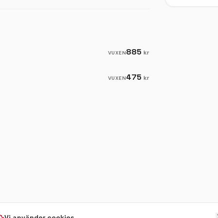
ulinspirerad version av vår populära
lse fylld med julens goda smaker.
885
kr
VUXEN
475
kr
VUXEN
Vi använder cookies