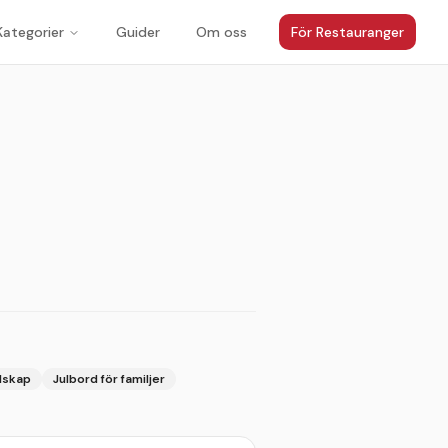
Kategorier
Guider
Om oss
För Restauranger
1
/
3
llskap
Julbord för familjer