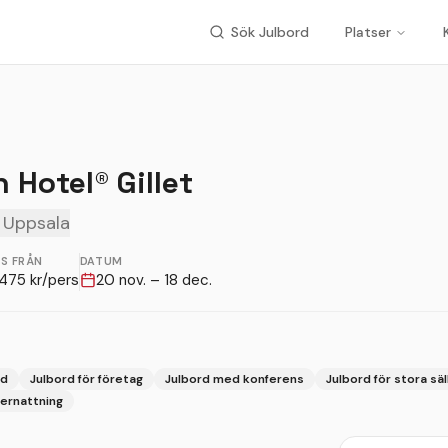
Sök Julbord
Platser
 Hotel® Gillet
 Uppsala
IS FRÅN
DATUM
475
kr/pers
20 nov. – 18 dec.
rd
Julbord för företag
Julbord med konferens
Julbord för stora sä
ernattning