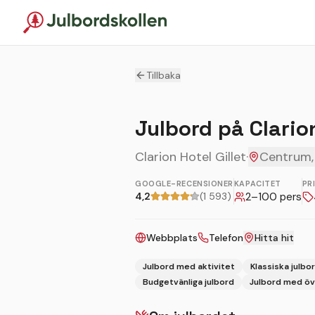
Tillbaka
Julbord på Clarion
Clarion Hotel Gillet
·
Centrum,
GOOGLE-RECENSIONER
KAPACITET
PR
4,2
(1 593)
2
–
100
pers
Webbplats
Telefon
Hitta hit
Julbord med aktivitet
Klassiska julbo
Budgetvänliga julbord
Julbord med öv