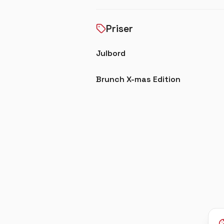
Under fem lördagar erbjuder vi en j
brunch – en avslappnad helguppleve
Priser
Julbord
Brunch X-mas Edition