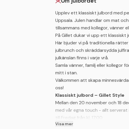
Om julbordet
Upplev ett klassiskt julbord med per
Uppsala. Julen handlar om mat och
tillsammans med kollegor, vänner elle
På Gillet dukar vi upp ett klassisk
Här bjuder vi på traditionella rätt
julbrunch och skräddarsydda julfiran
julkänslan finns i varje vrå.
Samla vänner, familj eller kollegor 
mitt i stan.
Välkommen att skapa minnesvärda s
oss!
Klassiskt julbord – Gillet Style
Mellan den 20 november och 18 dec
med vår egna touch - allt serverat 
till Fredag från kl. 17.00
Visa mer
Brunch X-mas Edition