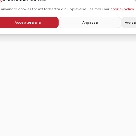
i använder cookies för att förbättra din upplevelse. Läs mer i vår
cookie-policy
.
Acceptera alla
Anpassa
Avvisa
Villkor
Integritetspolicy
Användarvillkor
Cookie-policy
Sitemap