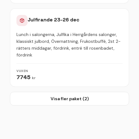
Julfirande 23-26 dec
Lunch i salongerna, Julfika i Herrgårdens salonger,
klassiskt julbord, Övernattning, Frukostbuffé, 2st 2-
rätters middagar, fördrink, entré till rosenbadet,
fördrink
VUXEN
7745
kr
Visa fler paket (
2
)