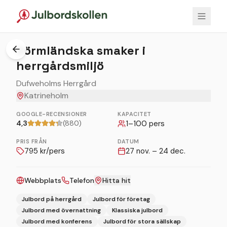
1
/
5
Sörmländska smaker i
herrgårdsmiljö
Dufweholms Herrgård
Katrineholm
GOOGLE-RECENSIONER
KAPACITET
4,3
(880)
1
–
100
pers
PRIS FRÅN
DATUM
795
kr/pers
27 nov. – 24 dec.
Webbplats
Telefon
Hitta hit
Julbord på herrgård
Julbord för företag
Julbord med övernattning
Klassiska julbord
Julbord med konferens
Julbord för stora sällskap