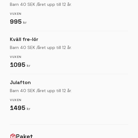
Gör julbordet till en helhetsupplevelse och stanna
Barn 40 SEK /året upp till 12 år.
kvar över natten på Dufweholms Herrgård.
VUXEN
Våra julbordspaket och julaftonsvistelser låter dig
995
kr
njuta lite längre – av både julens smaker och vår
unika historiska miljö.
Kväll fre-lör
Varmt välkomna till julen på Dufweholms Herrgård.
Barn 40 SEK /året upp till 12 år.
VUXEN
1095
kr
Julafton
Barn 40 SEK /året upp till 12 år.
VUXEN
1495
kr
Paket