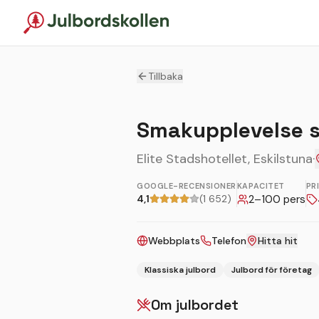
Tillbaka
Smakupplevelse s
Elite Stadshotellet, Eskilstuna
·
GOOGLE-RECENSIONER
KAPACITET
PR
4,1
(1 652)
2
–
100
pers
Webbplats
Telefon
Hitta hit
Klassiska julbord
Julbord för företag
Om julbordet