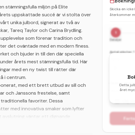
Bokning
n stämningsfulla miljön på Elite
Skicka en icke
olårets uppskattade succé är vi stolta över
återkommer me
vårt unika julbord, signerat av två av
ar, Tareq Taylor och Carina Brydling.
1
upplevelse som förenar tradition och
Detaljer
öter det oväntade med en modern finess.
Antal gäster *
ket och bjuder in till den där speciella
Vuxna
under årets mest stämningsfulla tid. Här
ningar med en ny twist till rätter där
Bo
å i centrum.
Önskat datum 
nerat, med ett brett utbud av sill och
Detta jul
året myck
Välj ditt första
llar och Janssons frestelse, samt
traditionella favoriter. Dessa
Välj d
tter med innovativa smaker som lyfter
 avslutning väntar ett dignande
Forts
rätter och klassiskt julgodis – en söt final