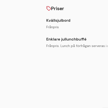
Från första planering till genomfö
Priser
att vara både smidig att arrangera
julbordet till ett uppskattat val fö
Kvällsjulbord
kunder eller samarbetspartners krin
Frånpris
Enklare jullunchbuffé
Frånpris. Lunch på förfrågan serveras i