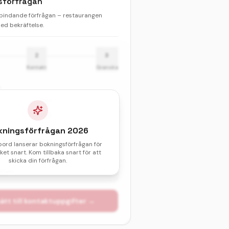
sförfrågan
 bindande förfrågan – restaurangen
d bekräftelse.
2
3
Kontakt
Granska
Barn
kningsförfrågan
2026
& sittningstid *
bord lanserar bokningsförfrågan för
et snart. Kom tillbaka snart för att
val av datum och tid.
skicka din förfrågan.
atum
ätt till kontaktuppgifter →