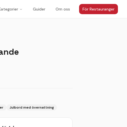
Kategorier
Guider
Om oss
För Restauranger
kande
jer
Julbord med övernattning