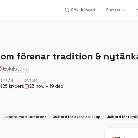
Sök Julbord
Platser
om förenar tradition & nytän
Eskilstuna
IS FRÅN
DATUM
425
kr/pers
25 nov. – 19 dec.
Julbord med konferens
Julbord för stora sällskap
Julbord för famil