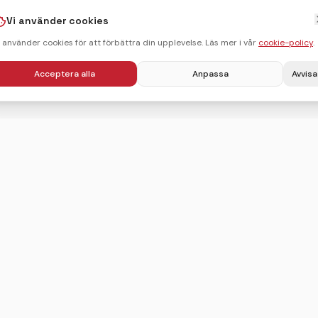
Vi använder cookies
i använder cookies för att förbättra din upplevelse. Läs mer i vår
cookie-policy
.
Acceptera alla
Anpassa
Avvisa
Villkor
Integritetspolicy
Användarvillkor
Cookie-policy
Sitemap