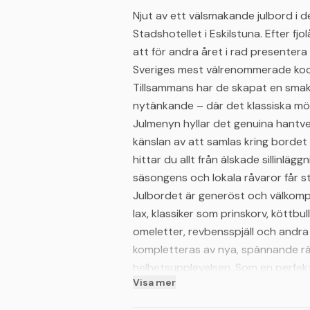
Njut av ett välsmakande julbord i de
Stadshotellet i Eskilstuna. Efter fj
att för andra året i rad presentera 
Sveriges mest välrenommerade kock
Tillsammans har de skapat en smak
nytänkande – där det klassiska m
Julmenyn hyllar det genuina hantver
känslan av att samlas kring bordet 
hittar du allt från älskade sillinlägg
säsongens och lokala råvaror får st
Julbordet är generöst och välkompo
lax, klassiker som prinskorv, köttbu
omeletter, revbensspjäll och andra 
kompletteras av nya, spännande rä
helhetsupplevelsen. Som en perfekt
Visa mer
dessertbord fyllt med utsökta efter
på en minnesvärd måltid.