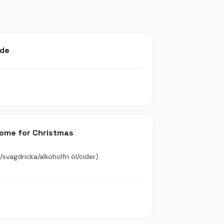
nde
home for Christmas
/svagdricka/alkoholfri öl/cider)