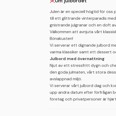
Om julbordet
Julen är en speciell högtid för oss
till ett glittrande vinterparadis med
gnistrande julgranar och en doft av
Välkommen att avnjuta vårt klassisk
Bönakusten!
Vi serverar ett dignande julbord med 
varma klassiker samt ett dessert o
Julbord med övernattning
Njut av ett stressfritt dygn och ch
den goda julmaten, vårt stora dess
avslappnad miljö.
Vi serverar vårt julbord dag och k
upp andra datum efter förfrågan b
företag och privatpersoner är hjärt