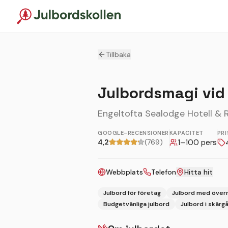
Tillbaka
Julbordsmagi vid
Engeltofta Sealodge Hotell & 
GOOGLE-RECENSIONER
KAPACITET
PRI
4,2
(769)
1
–
100
pers
Webbplats
Telefon
Hitta hit
Julbord för företag
Julbord med över
Budgetvänliga julbord
Julbord i skärg