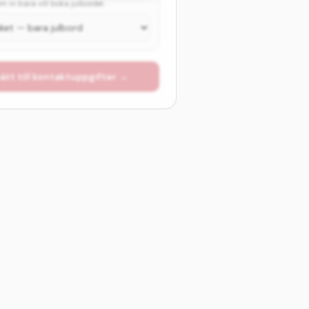
 ni bara vill boka julbordet.
ätt till kontaktuppgifter →