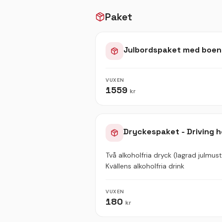
Paket
Julbordspaket med boe
VUXEN
1559
kr
Dryckespaket - Driving 
Två alkoholfria dryck (lagrad julmust
Kvällens alkoholfria drink
VUXEN
180
kr