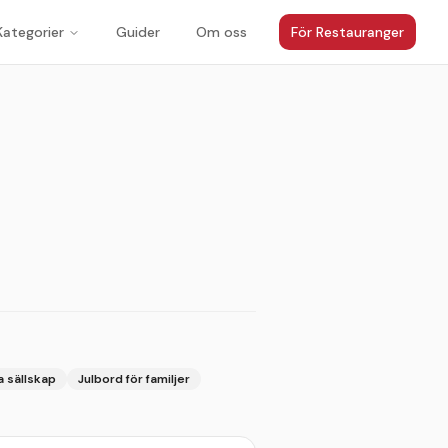
Kategorier
Guider
Om oss
För Restauranger
1
/
5
a sällskap
Julbord för familjer