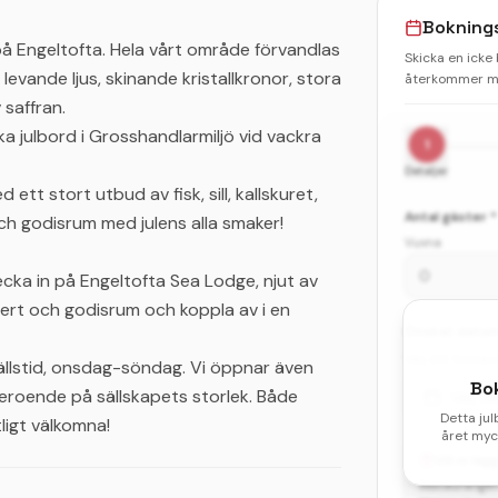
Bokning
 på Engeltofta. Hela vårt område förvandlas
Skicka en icke
 levande ljus, skinande kristallkronor, stora
återkommer me
 saffran.
a julbord i Grosshandlarmiljö vid vackra
1
Detaljer
ett stort utbud av fisk, sill, kallskuret,
Antal gäster *
ch godisrum med julens alla smaker!
Vuxna
ecka in på Engeltofta Sea Lodge, njut av
ert och godisrum och koppla av i en
Önskat datum 
Välj ditt första
vällstid, onsdag-söndag. Vi öppnar även
Bo
eroende på sällskapets storlek. Både
Välj d
Detta jul
ligt välkomna!
året myck
Vill ni lä
Restaurangen 