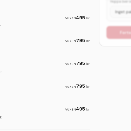
Hoppa över om
495
kr
VUXEN
.
Forts
795
kr
VUXEN
795
kr
VUXEN
r.
795
kr
VUXEN
495
kr
VUXEN
r.