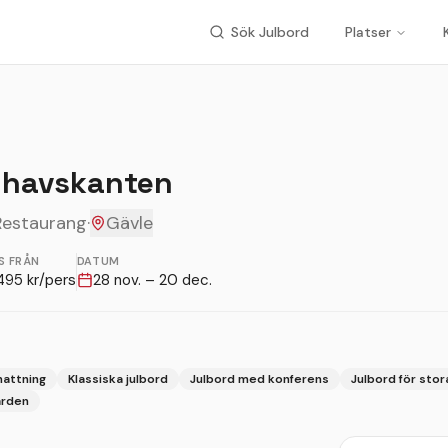
Sök Julbord
Platser
 havskanten
Restaurang
·
Gävle
S FRÅN
DATUM
495
kr/pers
28 nov. – 20 dec.
nattning
Klassiska julbord
Julbord med konferens
Julbord för stor
ården