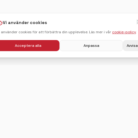
Vi använder cookies
i använder cookies för att förbättra din upplevelse. Läs mer i vår
cookie-policy
.
Acceptera alla
Anpassa
Avvisa
Villkor
Integritetspolicy
Användarvillkor
Cookie-policy
Sitemap