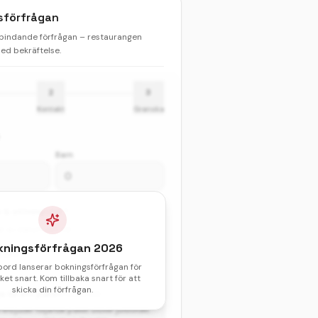
sförfrågan
 bindande förfrågan – restaurangen
d bekräftelse.
2
3
Kontakt
Granska
Barn
& sittningstid *
val av datum och tid.
kningsförfrågan
2026
atum
bord lanserar bokningsförfrågan för
et snart. Kom tillbaka snart för att
skicka din förfrågan.
gga till ett paket?
(valfritt)
erbjuder följande paket utöver julbordet.