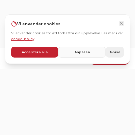
Vi använder cookies
Vi använder cookies för att förbättra din upplevelse. Läs mer i vår
cookie-policy
.
Acceptera alla
Anpassa
Avvisa
fr.
386
kr
Boka julbord
/pers
Sveriges ledande sajt för att hitta, jämföra och boka
julbord.