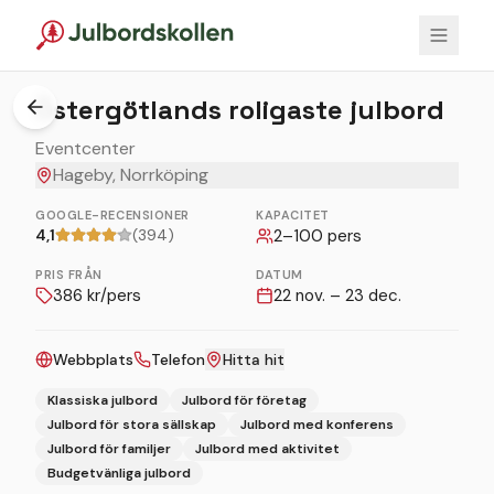
1
/
6
Östergötlands roligaste julbord
Eventcenter
Hageby, Norrköping
GOOGLE-RECENSIONER
KAPACITET
4,1
(394)
2
–
100
pers
PRIS FRÅN
DATUM
386
kr/pers
22 nov. – 23 dec.
Webbplats
Telefon
Hitta hit
Klassiska julbord
Julbord för företag
Julbord för stora sällskap
Julbord med konferens
Julbord för familjer
Julbord med aktivitet
Budgetvänliga julbord