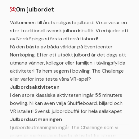
Om julbordet
Välkommen till årets roligaste julbord. Vi serverar en
stor traditionell svensk julbordsbuffé. Vi erbjuder ett
av Norrköpings största efterrättsbord!
Få den bästa av båda världar på Eventcenter
Norrköping. Efter ett utsökt julbord är det dags att
utmana vänner, kollegor eller familjen i tävlingsfyllda
aktiviteter! Ta hem segern i bowling, The Challenge
eller varför inte testa våra VR-spel?
Julbordsaktiviteten
I den stora klassiska aktiviteten ingår 55 minuters
bowling. Ni kan även välja Shuffleboard, biljard och
VR istället! Svensk julbordbuffé för hela sällskapet
Julbordsutmaningen
I julbordsutmaningen ingår The Challenge som vi
anser är marknadens bästa aktivitet för större