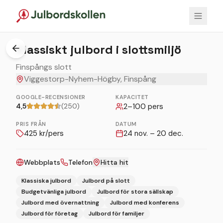
1
/
5
Klassiskt julbord i slottsmiljö
Finspångs slott
Viggestorp-Nyhem-Högby, Finspång
GOOGLE-RECENSIONER
KAPACITET
4,5
(250)
2
–
100
pers
PRIS FRÅN
DATUM
425
kr/pers
24 nov. – 20 dec.
Webbplats
Telefon
Hitta hit
Klassiska julbord
Julbord på slott
Budgetvänliga julbord
Julbord för stora sällskap
Julbord med övernattning
Julbord med konferens
Julbord för företag
Julbord för familjer