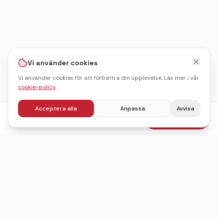
Vi använder cookies
Vi använder cookies för att förbättra din upplevelse. Läs mer i vår
cookie-policy
.
Acceptera alla
Anpassa
Avvisa
fr.
425
kr
Boka julbord
/pers
Sveriges ledande sajt för att hitta, jämföra och boka