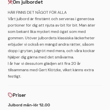
Om julbordet
HÄR FINNS DET NÅGOT FÖR ALLA
Vårt julbord är finstämt och serveras i generösa
portioner för dig att njuta av bit för bit. Man äter
som bekant lika mycket med ögat som med
gommen. Utöver julbordets klassiska läckerheter
erbjuder vi också en mängd andra rätter, såsom
dopp i grytan, julgröt med mera, och våra kockar
hjälper dig gärna med det småvarma.
I år har vi dessutom glädjen att fira 20 år
tillsammans med Gert Klötzke, vilket känns extra
festligt.
Priser
Julbord mån-lör 12.00