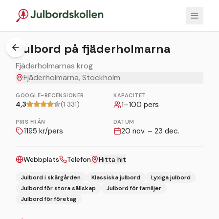
1
/
8
Julbord på fjäderholmarna
Fjäderholmarnas krog
Fjäderholmarna, Stockholm
GOOGLE-RECENSIONER
KAPACITET
4,3
(1 331)
1
–
100
pers
PRIS FRÅN
DATUM
1195
kr/pers
20 nov. – 23 dec.
Webbplats
Telefon
Hitta hit
Julbord i skärgården
Klassiska julbord
Lyxiga julbord
Julbord för stora sällskap
Julbord för familjer
Julbord för företag