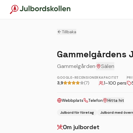
Tillbaka
Gammelgårdens J
Gammelgården
·
Sälen
GOOGLE-RECENSIONER
KAPACITET
PRI
3,9
(7)
1
–
100
pers
Webbplats
Telefon
Hitta hit
Julbord för företag
Julbord med över
Om julbordet