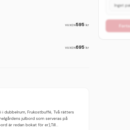
595
kr
VUXEN
Forts
695
kr
VUXEN
gi i dubbelrum, Frukostbuffé, Två rätters
mmelgårdens julbord som serveras på
(bord är redan bokat för er),Till…