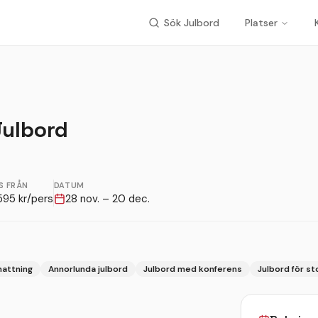
Sök Julbord
Platser
ulbord
S FRÅN
DATUM
595
kr/pers
28 nov. – 20 dec.
nattning
Annorlunda julbord
Julbord med konferens
Julbord för st