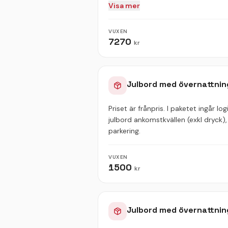
Visa mer
VUXEN
7270
kr
Julbord med övernattnin
Priset är frånpris. I paketet ingår 
julbord ankomstkvällen (exkl dryck), 
parkering.
VUXEN
1500
kr
Julbord med övernattnin