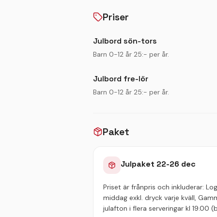
brasor och julmusik.
Priser
Julbord sön-tors
Barn 0-12 år 25:- per år.
Julbord fre-lör
Barn 0-12 år 25:- per år.
Paket
Julpaket 22-26 dec
Priset är frånpris och inkluderar: Lo
middag exkl. dryck varje kväll, Ga
julafton i flera serveringar kl 19.00 