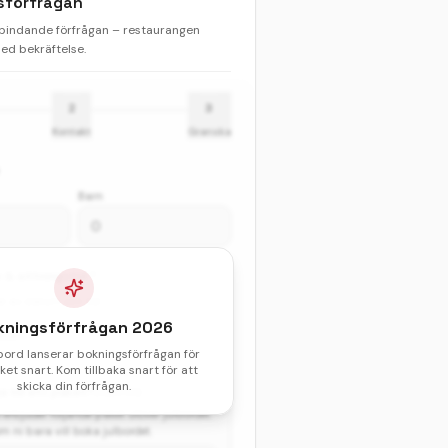
sförfrågan
 bindande förfrågan – restaurangen
d bekräftelse.
2
3
Kontakt
Granska
Barn
& sittningstid *
val av datum och tid.
kningsförfrågan
2026
atum
bord lanserar bokningsförfrågan för
et snart. Kom tillbaka snart för att
skicka din förfrågan.
gga till ett paket?
(valfritt)
erbjuder följande paket utöver julbordet.
 ni bara vill boka julbordet.