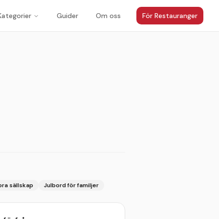
Kategorier
Guider
Om oss
För Restauranger
1
/
5
ora sällskap
Julbord för familjer