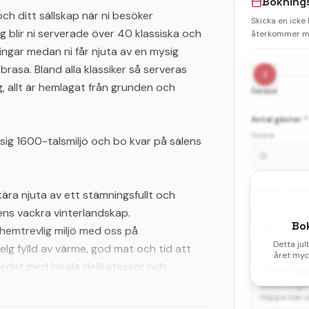
Bokning
 och ditt sällskap när ni besöker
Skicka en icke
blir ni serverade över 40 klassiska och
återkommer me
eringar medan ni får njuta av en mysig
rasa. Bland alla klassiker så serveras
1
g, allt är hemlagat från grunden och
Detaljer
Antal gäster *
Vuxna
sig 1600-talsmiljö och bo kvar på sälens
Önskat datum 
ära njuta av ett stämningsfullt och
Välj ditt första
ens vackra vinterlandskap.
Bo
h hemtrevlig miljö med oss på
Välj d
Detta jul
lg fylld av värme, god mat och tid att
året myck
ordet med lokala delikatesser och
Vill ni lä
ta dig tillbaka och njuta av gemenskapen
Restaurangen 
Hoppa över om
enuin dalamiljö är på topp med sprakande