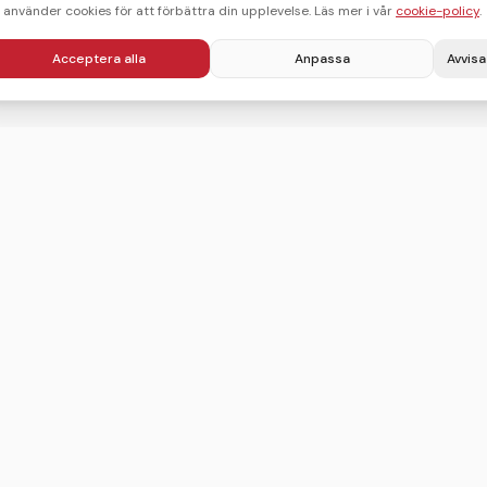
i använder cookies för att förbättra din upplevelse. Läs mer i vår
cookie-policy
.
Acceptera alla
Anpassa
Avvisa
Villkor
Integritetspolicy
Användarvillkor
Cookie-policy
Sitemap