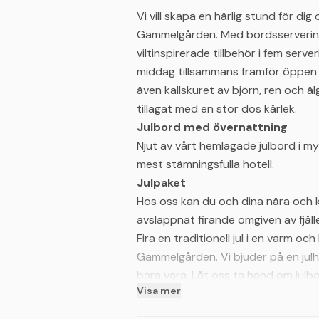
Vi vill skapa en härlig stund för dig
Gammelgården. Med bordsservering 
viltinspirerade tillbehör i fem serv
middag tillsammans framför öppen b
även kallskuret av björn, ren och äl
tillagat med en stor dos kärlek.
Julbord med övernattning
Njut av vårt hemlagade julbord i my
mest stämningsfulla hotell.
Julpaket
Hos oss kan du och dina nära och k
avslappnat firande omgiven av fjäll
Fira en traditionell jul i en varm oc
Gammelgården. Vi bjuder på en julhe
bara vara. Låt oss ta hand om julb
Visa mer
klassiska julfavoriter, så kan du lu
och atmosfären. Julstämningen i g