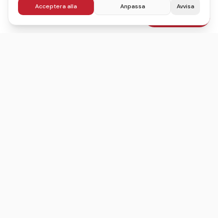
Acceptera alla
Anpassa
Avvisa
fr.
575
kr
Boka julbord
/pers
Sveriges ledande sajt för att hitta, jämföra och boka
julbord.
©
2026
Julbordskollen
Villkor
Integritetspolicy
Användarvillkor