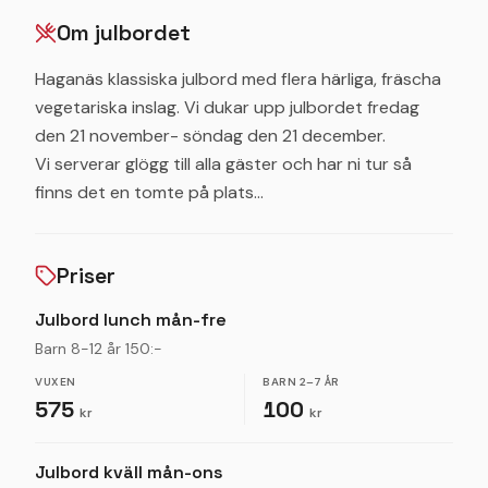
Om julbordet
Haganäs klassiska julbord med flera härliga, fräscha
vegetariska inslag. Vi dukar upp julbordet fredag
den 21 november- söndag den 21 december.
Vi serverar glögg till alla gäster och har ni tur så
finns det en tomte på plats…
Priser
Julbord lunch mån-fre
Barn 8-12 år 150:-
VUXEN
BARN
2–7 ÅR
575
100
kr
kr
Julbord kväll mån-ons