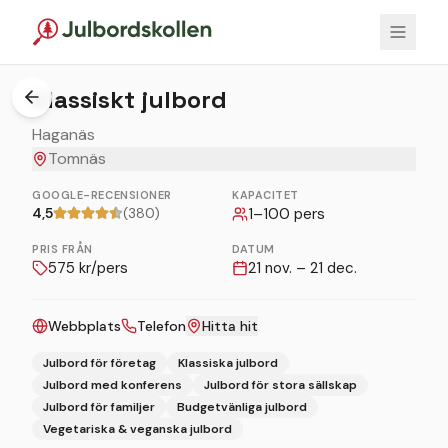
1
/
3
Klassiskt julbord
Haganäs
Tomnäs
GOOGLE-RECENSIONER
KAPACITET
4,5
(380)
1
–
100
pers
PRIS FRÅN
DATUM
575
kr/pers
21 nov. – 21 dec.
Webbplats
Telefon
Hitta hit
Julbord för företag
Klassiska julbord
Julbord med konferens
Julbord för stora sällskap
Julbord för familjer
Budgetvänliga julbord
Vegetariska & veganska julbord