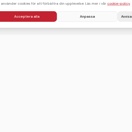
i använder cookies för att förbättra din upplevelse. Läs mer i vår
cookie-policy
.
Acceptera alla
Anpassa
Avvisa
Villkor
Integritetspolicy
Användarvillkor
Cookie-policy
Sitemap