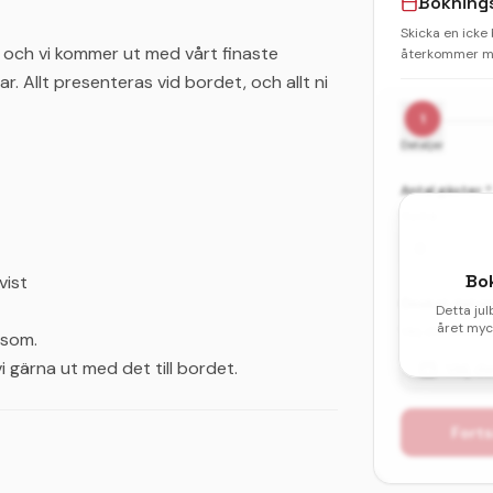
Bokning
Skicka en icke
d, och vi kommer ut med vårt finaste
återkommer me
. Allt presenteras vid bordet, och allt ni
1
Detaljer
Antal gäster *
Vuxna
Bo
vist
Önskat datum 
Detta jul
året myck
Välj ditt första
iksom.
i gärna ut med det till bordet.
Välj d
Forts