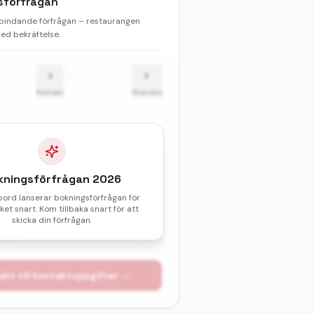
sförfrågan
 bindande förfrågan – restaurangen
d bekräftelse.
2
3
Kontakt
Granska
Barn
kningsförfrågan
2026
& sittningstid *
bord lanserar bokningsförfrågan för
et snart. Kom tillbaka snart för att
val av datum och tid.
skicka din förfrågan.
atum
ätt till kontaktuppgifter →