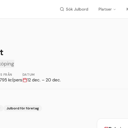
Sök Julbord
Platser
t
nköping
IS FRÅN
DATUM
795
kr/pers
12 dec. – 20 dec.
r
Julbord för företag