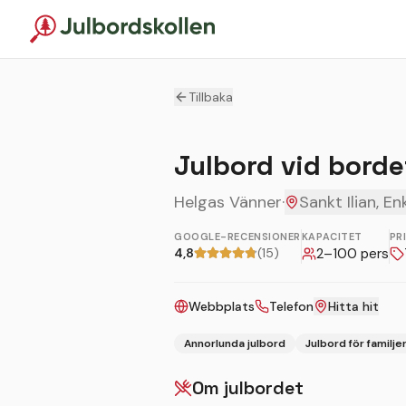
Tillbaka
Julbord vid borde
Helgas Vänner
·
Sankt Ilian, E
GOOGLE-RECENSIONER
KAPACITET
PR
4,8
(15)
2
–
100
pers
Webbplats
Telefon
Hitta hit
Annorlunda julbord
Julbord för familje
Om julbordet