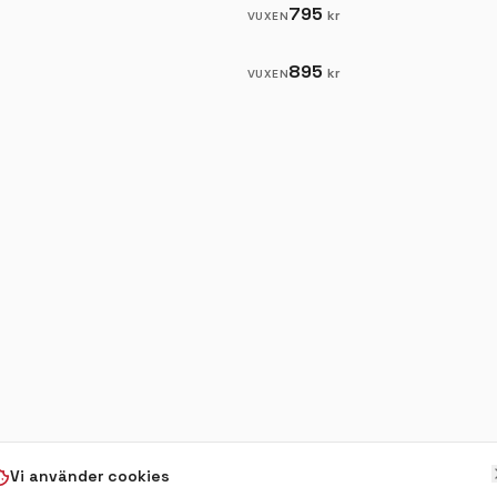
795
kr
VUXEN
895
kr
VUXEN
Vi använder cookies