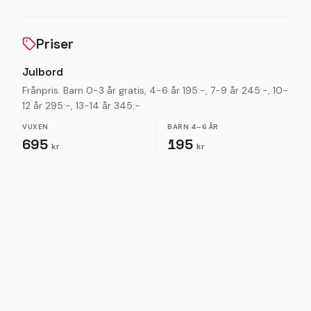
grönmögelost, rispannacotta och mycket mycket
mer.
Priser
Dessutom har vi ett fantastiskt lekrum för barnen
när det börjar bli svårt att sitta still. Här finns
Julbord
utklädning, pyssel, legobyggen, spel och massa
Frånpris. Barn 0-3 år gratis, 4-6 år 195:-, 7-9 år 245:-, 10-
annat skoj. Och vi får inte glömma succén, ett
12 år 295:-, 13-14 år 345:-
hemligt skåp fullt av julgodis, som såklart också
VUXEN
BARN
4–6 ÅR
kommer finnas!
695
195
kr
kr