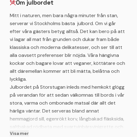
Om julbordet
Mitt i naturen, men bara några minuter från stan,
serverar vi Stockholms bästa julbord. Om vi går
efter våra gästers betyg alltså. Det kan bero på att
vi lagar all mat från grunden och dukar fram både
klassiska och moderna delikatesser, och ser till att
alla oavsett preferenser blir nöjda. Våra hängivna
kockar och bagare lovar att veganer, köttätare och
allt däremellan kommer att bli mätta, belåtna och
lyckliga.
Julbordet på Storstugan inleds med hemkokt glögg
på verandan för att sedan välkomnas till bords i vår
stora, varma och ombonade matsal där allt det
härliga väntar. Det serveras bland annat
hemmagjord sill, egenrökt korv, långbakad fläsksida,
saltbakad rödbeta med svartvinbärsvinigrette och
Visa mer
brynt smör, svenska gårdsostar, eldad pumpa med