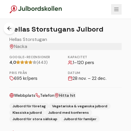
1
/
6
Hellas Storstugans Julbord
Hellas Storstugan
Nacka
GOOGLE-RECENSIONER
KAPACITET
4,0
(443)
1
–
120
pers
PRIS FRÅN
DATUM
695
kr/pers
28 nov. – 22 dec.
Webbplats
Telefon
Hitta hit
Julbord för företag
Vegetariska & veganska julbord
Klassiska julbord
Julbord med konferens
Julbord för stora sällskap
Julbord för familjer