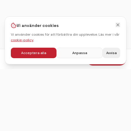
Vi använder cookies
Vi använder cookies för att förbättra din upplevelse. Läs mer i vår
cookie-policy
.
Acceptera alla
Anpassa
Avvisa
fr.
695
kr
Boka julbord
/pers
Sveriges ledande sajt för att hitta, jämföra och boka
julbord.