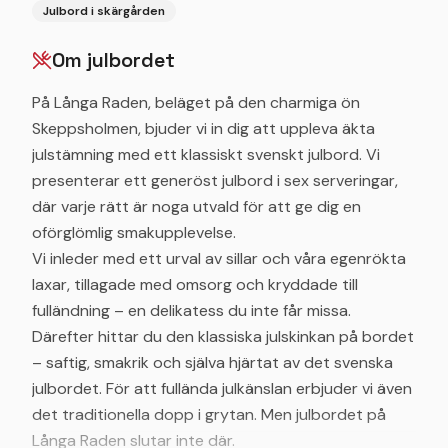
Julbord i skärgården
Om julbordet
På Långa Raden, beläget på den charmiga ön
Skeppsholmen, bjuder vi in dig att uppleva äkta
julstämning med ett klassiskt svenskt julbord. Vi
presenterar ett generöst julbord i sex serveringar,
där varje rätt är noga utvald för att ge dig en
oförglömlig smakupplevelse.
Vi inleder med ett urval av sillar och våra egenrökta
laxar, tillagade med omsorg och kryddade till
fulländning – en delikatess du inte får missa.
Därefter hittar du den klassiska julskinkan på bordet
– saftig, smakrik och själva hjärtat av det svenska
julbordet. För att fullända julkänslan erbjuder vi även
det traditionella dopp i grytan. Men julbordet på
Långa Raden slutar inte där.