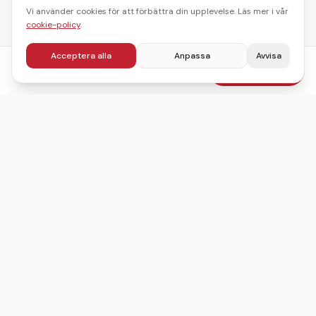
Vi använder cookies för att förbättra din upplevelse. Läs mer i vår
cookie-policy
.
Acceptera alla
Anpassa
Avvisa
fr.
950
kr
Boka julbord
/pers
Sveriges ledande sajt för att hitta, jämföra och boka
julbord.
©
2026
Julbordskollen
Villkor