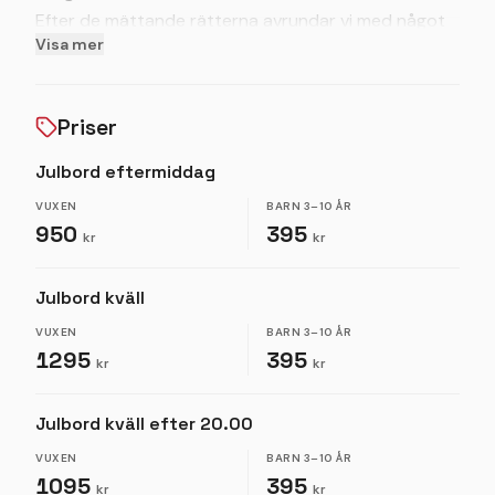
Efter de mättande rätterna avrundar vi med något
Visa mer
sött och salt. Njut av vårt ost- och dessertbord, där
du kan välja bland ett urval av utsökta ostar och
läckra sötsaker.
Priser
Julbord eftermiddag
VUXEN
BARN
3–10 ÅR
950
395
kr
kr
Julbord kväll
VUXEN
BARN
3–10 ÅR
1295
395
kr
kr
Julbord kväll efter 20.00
VUXEN
BARN
3–10 ÅR
1095
395
kr
kr