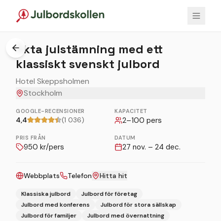
1
/
5
Äkta julstämning med ett
klassiskt svenskt julbord
Hotel Skeppsholmen
Stockholm
GOOGLE-RECENSIONER
KAPACITET
4,4
(1 036)
2
–
100
pers
PRIS FRÅN
DATUM
950
kr/pers
27 nov. – 24 dec.
Webbplats
Telefon
Hitta hit
Klassiska julbord
Julbord för företag
Julbord med konferens
Julbord för stora sällskap
Julbord för familjer
Julbord med övernattning