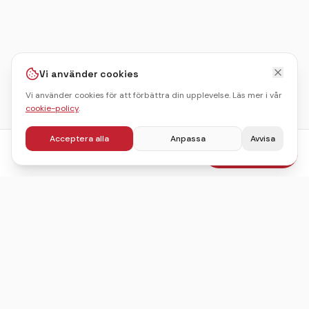
Vi använder cookies
Vi använder cookies för att förbättra din upplevelse. Läs mer i vår
cookie-policy
.
Acceptera alla
Anpassa
Avvisa
fr.
450
kr
Boka julbord
/pers
Sveriges ledande sajt för att hitta, jämföra och boka
julbord.