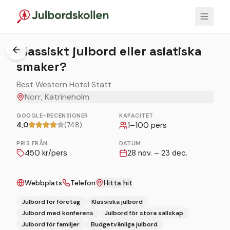
1
/
2
Klassiskt julbord eller asiatiska
smaker?
Best Western Hotel Statt
Norr, Katrineholm
GOOGLE-RECENSIONER
KAPACITET
4,0
(748)
1
–
100
pers
PRIS FRÅN
DATUM
450
kr/pers
28 nov. – 23 dec.
Webbplats
Telefon
Hitta hit
Julbord för företag
Klassiska julbord
Julbord med konferens
Julbord för stora sällskap
Julbord för familjer
Budgetvänliga julbord