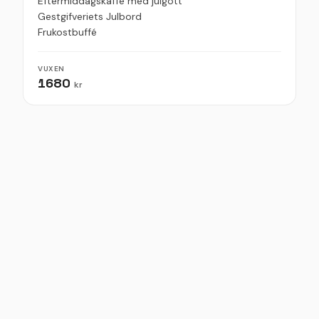
Eftermiddagskaffe med julgott
Gestgifveriets Julbord
Frukostbuffé
VUXEN
1680
kr