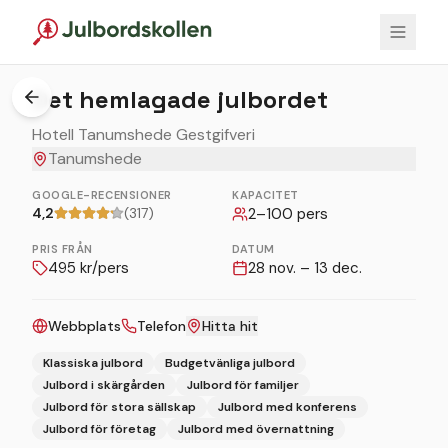
1
/
2
Det hemlagade julbordet
Hotell Tanumshede Gestgifveri
Tanumshede
GOOGLE-RECENSIONER
KAPACITET
4,2
(317)
2
–
100
pers
PRIS FRÅN
DATUM
495
kr/pers
28 nov. – 13 dec.
Webbplats
Telefon
Hitta hit
Klassiska julbord
Budgetvänliga julbord
Julbord i skärgården
Julbord för familjer
Julbord för stora sällskap
Julbord med konferens
Julbord för företag
Julbord med övernattning