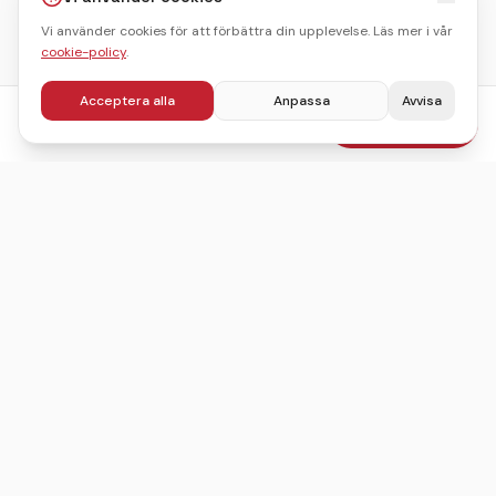
Vi använder cookies för att förbättra din upplevelse. Läs mer i vår
cookie-policy
.
Acceptera alla
Anpassa
Avvisa
fr.
495
kr
Boka julbord
/pers
Sveriges ledande sajt för att hitta, jämföra och boka
julbord.
©
2026
Julbordskollen