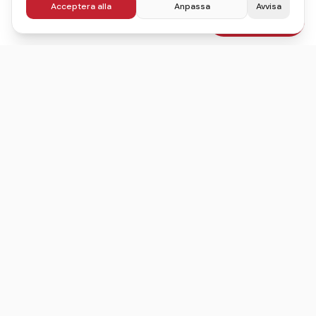
Acceptera alla
Anpassa
Avvisa
fr.
995
kr
Boka julbord
/pers
Sveriges ledande sajt för att hitta, jämföra och boka
julbord.
©
2026
Julbordskollen
Villkor
Integritetspolicy
Användarvillkor