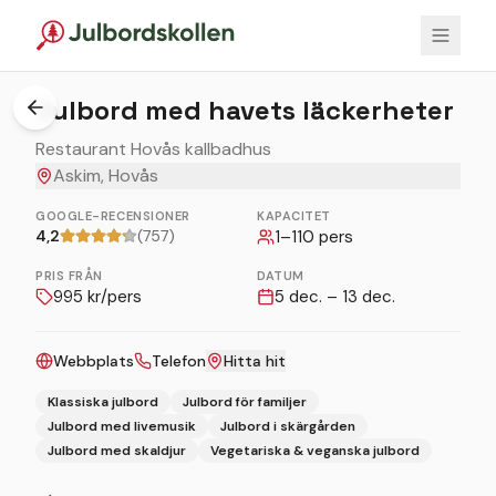
1
/
3
Julbord med havets läckerheter
Restaurant Hovås kallbadhus
Askim, Hovås
GOOGLE-RECENSIONER
KAPACITET
4,2
(757)
1
–
110
pers
PRIS FRÅN
DATUM
995
kr/pers
5 dec. – 13 dec.
Webbplats
Telefon
Hitta hit
Klassiska julbord
Julbord för familjer
Julbord med livemusik
Julbord i skärgården
Julbord med skaldjur
Vegetariska & veganska julbord