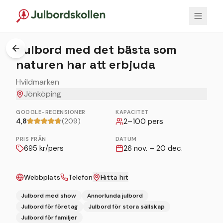
1
/
2
Julbord med det bästa som
naturen har att erbjuda
Hvildmarken
Jönköping
GOOGLE-RECENSIONER
KAPACITET
4,8
(209)
2
–
100
pers
PRIS FRÅN
DATUM
695
kr/pers
26 nov. – 20 dec.
Webbplats
Telefon
Hitta hit
Julbord med show
Annorlunda julbord
Julbord för företag
Julbord för stora sällskap
Julbord för familjer