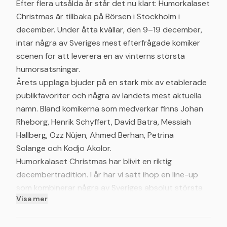
Efter flera utsålda år står det nu klart: Humorkalaset
Christmas är tillbaka på Börsen i Stockholm i
december. Under åtta kvällar, den 9–19 december,
intar några av Sveriges mest efterfrågade komiker
scenen för att leverera en av vinterns största
humorsatsningar.
Årets upplaga bjuder på en stark mix av etablerade
publikfavoriter och några av landets mest aktuella
namn. Bland komikerna som medverkar finns Johan
Rheborg, Henrik Schyffert, David Batra, Messiah
Hallberg, Özz Nûjen, Ahmed Berhan, Petrina
Solange och Kodjo Akolor.
Humorkalaset Christmas har blivit en riktig
decembertradition. I år har vi satt ihop en line-up
som kombinerar några av Sveriges absolut största
Visa mer
komiker med nya, spännande namn – det kommer bli
åtta kvällar med högsta nivå rakt igenom, säger