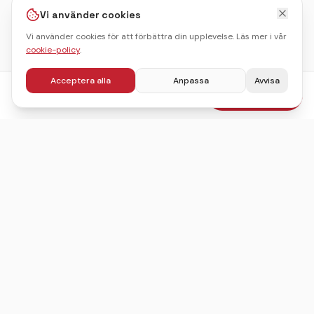
Vi använder cookies
Vi använder cookies för att förbättra din upplevelse. Läs mer i vår
cookie-policy
.
Acceptera alla
Anpassa
Avvisa
fr.
395
kr
Boka julbord
/pers
Sveriges ledande sajt för att hitta, jämföra och boka
julbord.
©
2026
Julbordskollen