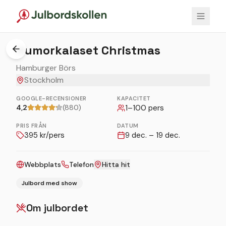
Humorkalaset Christmas
Hamburger Börs
Stockholm
GOOGLE-RECENSIONER
KAPACITET
4,2
(880)
1
–
100
pers
PRIS FRÅN
DATUM
395
kr/pers
9 dec. – 19 dec.
Webbplats
Telefon
Hitta hit
Julbord med show
Om julbordet