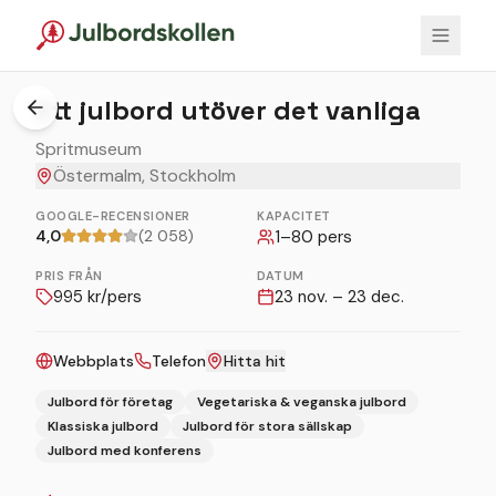
Ett julbord utöver det vanliga
Spritmuseum
Östermalm, Stockholm
GOOGLE-RECENSIONER
KAPACITET
4,0
(2 058)
1
–
80
pers
PRIS FRÅN
DATUM
995
kr/pers
23 nov. – 23 dec.
Webbplats
Telefon
Hitta hit
Julbord för företag
Vegetariska & veganska julbord
Klassiska julbord
Julbord för stora sällskap
Julbord med konferens