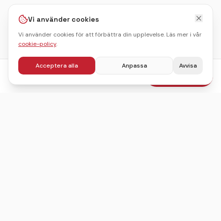
Vi använder cookies
Vi använder cookies för att förbättra din upplevelse. Läs mer i vår
cookie-policy
.
Acceptera alla
Anpassa
Avvisa
fr.
995
kr
Boka julbord
/pers
Sveriges ledande sajt för att hitta, jämföra och boka
julbord.