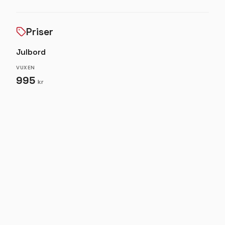
erbjuds passande dryckesmeny om så önskas.
Priser
Julbord
VUXEN
995
kr