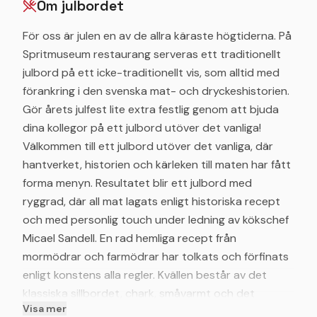
Om julbordet
För oss är julen en av de allra käraste högtiderna. På
Spritmuseum restaurang serveras ett traditionellt
julbord på ett icke-traditionellt vis, som alltid med
förankring i den svenska mat- och dryckeshistorien.
Gör årets julfest lite extra festlig genom att bjuda
dina kollegor på ett julbord utöver det vanliga!
Välkommen till ett julbord utöver det vanliga, där
hantverket, historien och kärleken till maten har fått
forma menyn. Resultatet blir ett julbord med
ryggrad, där all mat lagats enligt historiska recept
och med personlig touch under ledning av kökschef
Micael Sandell. En rad hemliga recept från
mormödrar och farmödrar har tolkats och förfinats
enligt konstens alla regler. Kvällen består av det
klassiska sillbordet, chark, småvarmt och det
Visa mer
dignande dessertbordet som avslut. Självklart