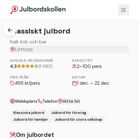
1
/
2
Klassiskt julbord
Kalk kök och bar
Löttorp
GOOGLE-RECENSIONER
KAPACITET
4,3
(1 062)
2
–
100
pers
PRIS FRÅN
DATUM
495
kr/pers
1 dec. – 22 dec.
Webbplats
Telefon
Hitta hit
Klassiska julbord
Julbord för företag
Julbord för familjer
Julbord för stora sällskap
Om julbordet