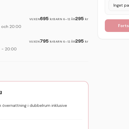
695
295
kr
kr
VUXEN
BARN
6–12 ÅR
Forts
00 och 20:00
795
295
kr
kr
VUXEN
BARN
6–12 ÅR
0 - 20:00
g
h övernattning i dubbelrum inklusive