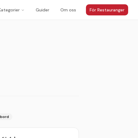
Kategorier
Guider
Om oss
För Restauranger
1
/
4
lbord