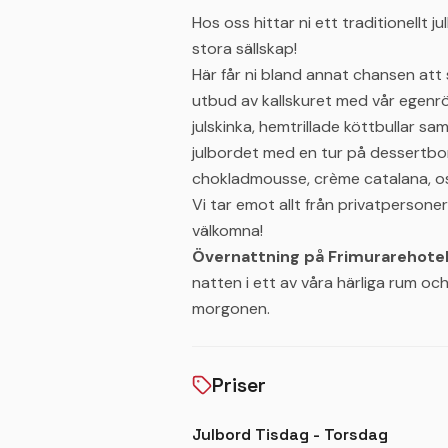
Hos oss hittar ni ett traditionellt 
stora sällskap!
Här får ni bland annat chansen att 
utbud av kallskuret med vår egenrö
julskinka, hemtrillade köttbullar s
julbordet med en tur på dessertb
chokladmousse, crème catalana, os
Vi tar emot allt från privatpersoner 
välkomna!
Övernattning på Frimurarehotel
natten i ett av våra härliga rum och
morgonen.
Priser
Julbord Tisdag - Torsdag