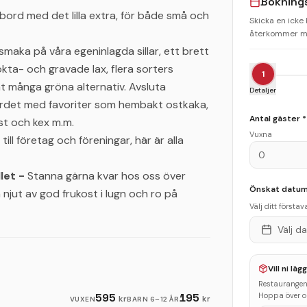
Bokning
julbord med det lilla extra, för både små och
Skicka en icke
återkommer me
smaka på våra egeninlagda sillar, ett brett
kta- och gravade lax, flera sorters
1
amt många gröna alternativ. Avsluta
Detaljer
ordet med favoriter som hembakt ostkaka,
Antal gäster *
t och kex m.m.
Vuxna
till företag och föreningar, här är alla
let -
Stanna gärna kvar hos oss över
Önskat datum 
 njut av god frukost i lugn och ro på
Välj ditt första
Välj d
Vill ni lä
Restaurangen 
595
195
Hoppa över om
kr
kr
VUXEN
BARN
6–12 ÅR