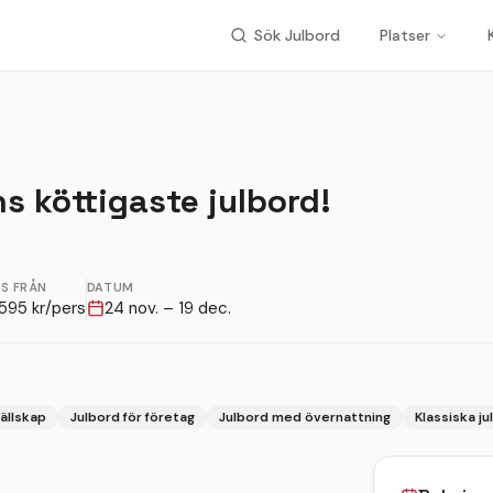
Sök Julbord
Platser
ns köttigaste julbord!
IS FRÅN
DATUM
595
kr/pers
24 nov. – 19 dec.
sällskap
Julbord för företag
Julbord med övernattning
Klassiska ju