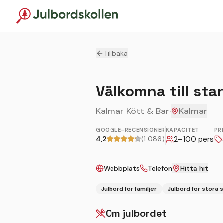
Tillbaka
Välkomna till sta
Kalmar Kött & Bar
·
Kalmar
GOOGLE-RECENSIONER
KAPACITET
PR
4,2
(1 086)
2
–
100
pers
Webbplats
Telefon
Hitta hit
Julbord för familjer
Julbord för stora 
Om julbordet