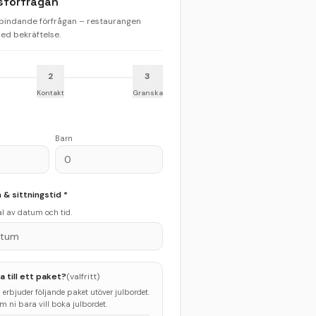
sförfrågan
 bindande förfrågan – restaurangen
d bekräftelse.
2
3
Kontakt
Granska
Barn
& sittningstid *
val av datum och tid.
atum
gga till ett paket?
(valfritt)
erbjuder följande paket utöver julbordet.
 ni bara vill boka julbordet.