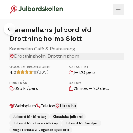
1
/
8
Karamellans julbord vid
Drottningholms Slott
Karamellan Café & Restaurang
Drottningholm, Drottningholm
GOOGLE-RECENSIONER
KAPACITET
4,0
(669)
1
–
120
pers
PRIS FRÅN
DATUM
695
kr/pers
28 nov. – 20 dec.
Webbplats
Telefon
Hitta hit
Julbord för företag
Klassiska julbord
Julbord för stora sällskap
Julbord för familjer
Vegetariska & veganska julbord