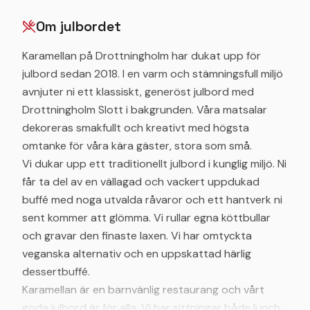
Om julbordet
Karamellan på Drottningholm har dukat upp för
julbord sedan 2018. I en varm och stämningsfull miljö
avnjuter ni ett klassiskt, generöst julbord med
Drottningholm Slott i bakgrunden. Våra matsalar
dekoreras smakfullt och kreativt med högsta
omtanke för våra kära gäster, stora som små.
Vi dukar upp ett traditionellt julbord i kunglig miljö. Ni
får ta del av en vällagad och vackert uppdukad
buffé med noga utvalda råvaror och ett hantverk ni
sent kommer att glömma. Vi rullar egna köttbullar
och gravar den finaste laxen. Vi har omtyckta
veganska alternativ och en uppskattad härlig
dessertbuffé.
Karamellan är en barnvänlig restaurang och vårt
goda julbord är för alla. Vi har sittningar både lunch