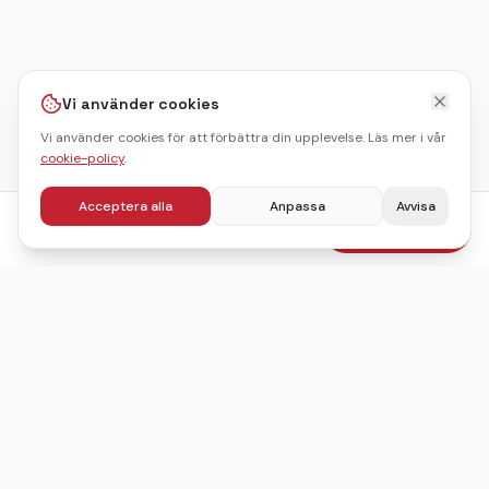
Vi använder cookies
Vi använder cookies för att förbättra din upplevelse. Läs mer i vår
cookie-policy
.
Acceptera alla
Anpassa
Avvisa
fr.
695
kr
Boka julbord
/pers
Sveriges ledande sajt för att hitta, jämföra och boka
julbord.