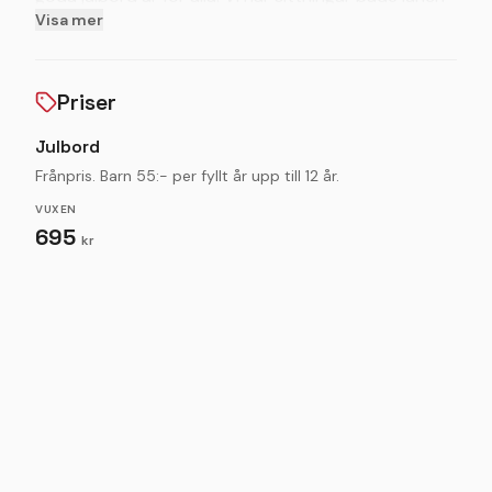
Visa mer
och eftermiddag vilket brukar uppskattas av
barnfamiljer.
Varmt välkomna att boka in en minnesvärd
Priser
matupplevelse hos oss på Karamellan i juletid!
Julbord
Frånpris. Barn 55:- per fyllt år upp till 12 år.
VUXEN
695
kr