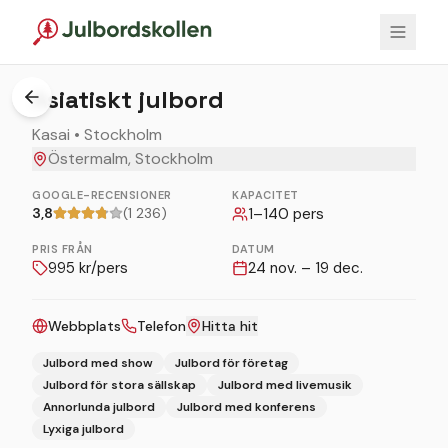
1
/
4
Asiatiskt julbord
Kasai • Stockholm
Östermalm, Stockholm
GOOGLE-RECENSIONER
KAPACITET
3,8
(1 236)
1
–
140
pers
PRIS FRÅN
DATUM
995
kr/pers
24 nov. – 19 dec.
Webbplats
Telefon
Hitta hit
Julbord med show
Julbord för företag
Julbord för stora sällskap
Julbord med livemusik
Annorlunda julbord
Julbord med konferens
Lyxiga julbord