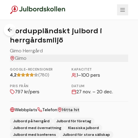
1
/
4
Norduppländskt julbord i
herrgårdsmiljö
Gimo Herrgård
Gimo
GOOGLE-RECENSIONER
KAPACITET
4,2
(780)
1
–
100
pers
PRIS FRÅN
DATUM
797
kr/pers
27 nov. – 20 dec.
Webbplats
Telefon
Hitta hit
Julbord på herrgård
Julbord för företag
Julbord med övernattning
Klassiska julbord
Julbord med konferens
Julbord för stora sällskap