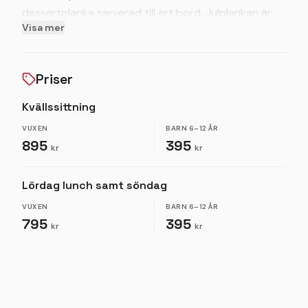
dessertplanka serverad till ert bord. Julplankan är
Visa mer
bokningsbar för lunch måndag-fredag samt kvällstid
måndag-onsdag. Minimum 2 gäster.
Julbordsnatt
Priser
Kombinera vårt klassiska julbord med avkopplande
herrgårdsliv under ett dygn på hotellet med varma
Kvällssittning
bad, sköna sängar och frukostbuffé.
VUXEN
BARN
6–12 ÅR
895
395
kr
kr
Lördag lunch samt söndag
VUXEN
BARN
6–12 ÅR
795
395
kr
kr