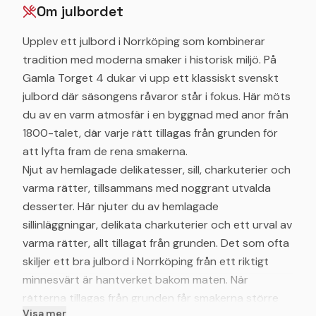
Om julbordet
Upplev ett julbord i Norrköping som kombinerar
tradition med moderna smaker i historisk miljö. På
Gamla Torget 4 dukar vi upp ett klassiskt svenskt
julbord där säsongens råvaror står i fokus. Här möts
du av en varm atmosfär i en byggnad med anor från
1800-talet, där varje rätt tillagas från grunden för
att lyfta fram de rena smakerna.
Njut av hemlagade delikatesser, sill, charkuterier och
varma rätter, tillsammans med noggrant utvalda
desserter. Här njuter du av hemlagade
sillinläggningar, delikata charkuterier och ett urval av
varma rätter, allt tillagat från grunden. Det som ofta
skiljer ett bra julbord i Norrköping från ett riktigt
minnesvärt är hantverket bakom maten. När
rätterna tillagas från grunden får smakerna större
Visa mer