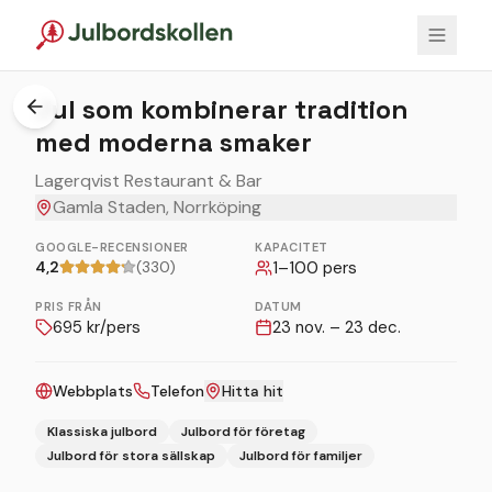
Jul som kombinerar tradition
med moderna smaker
Lagerqvist Restaurant & Bar
Gamla Staden, Norrköping
GOOGLE-RECENSIONER
KAPACITET
4,2
(330)
1
–
100
pers
PRIS FRÅN
DATUM
695
kr/pers
23 nov. – 23 dec.
Webbplats
Telefon
Hitta hit
Klassiska julbord
Julbord för företag
Julbord för stora sällskap
Julbord för familjer