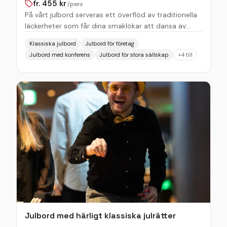
fr.
455
kr
/pers
På vårt julbord serveras ett överflöd av traditionella
läckerheter som får dina smaklökar att dansa av
glädje. Från klassiska sillar och den gravade laxen till
Klassiska julbord
Julbord för företag
saftiga köttbullar och len julskinka. Vi har allt du kan
Julbord med konferens
Julbord för stora sällskap
+
4
till
drömma om och lite till. Våra kockar lägger ner
mycket omsorg och kärlek i varje rätt, och smakerna
är perfekt balanserade för att skapa en harmonisk
symfoni av julkänslor. För de mindre sällskapen går
det bra att boka direkt på webben via nedan knapp.
Är ni ett stort sällskap eller företag, vänligen skicka
er förfrågan via nedan formulär. Välkommen till en
oförglömlig jul hos oss på Elite Hotell Mårtenson!
Julbord med härligt klassiska julrätter