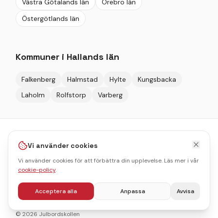
Västra Götalands län
Örebro län
Östergötlands län
Kommuner i
Hallands län
Falkenberg
Halmstad
Hylte
Kungsbacka
Laholm
Rolfstorp
Varberg
Vi använder cookies
Vi använder cookies för att förbättra din upplevelse. Läs mer i vår
Sveriges ledande sajt för att hitta, jämföra och boka
cookie-policy
.
julbord.
Acceptera alla
Anpassa
Avvisa
©
2026
Julbordskollen