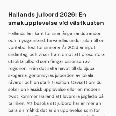
eftermiddagsfika, glögg och julsupé samt ev. logi.
Välkommen till kusten för julens mysigaste stunder.
Hallands julbord 2026: En
smakupplevelse vid västkusten
Hallands län, känt för sina långa sandstränder
och mysiga inland, förvandlas under julen till en
veritabel fest för sinnena. År 2026 är inget
undantag, och vi ser fram emot att presentera
utsökta julbord som fångar essensen av
regionen. Från det salta havet till de djupa
skogarna, genomsyras julborden av lokala
råvaror och en stark tradition. Oavsett om du
söker en klassisk upplevelse eller en modern
twist, kommer Halland att leverera julglädje på
tallriken. Att besöka ett julbord här är mer än
bara en måltid; det är en upplevelse som för