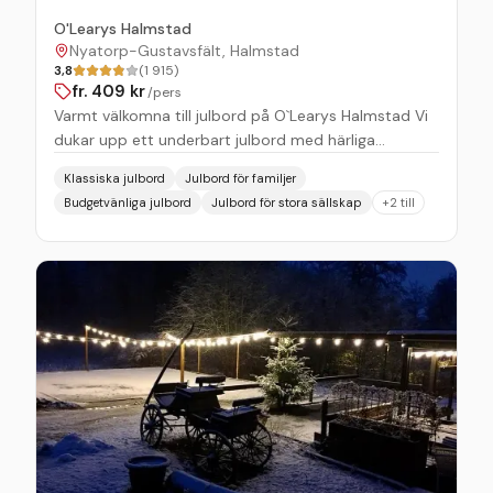
O'Learys Halmstad
Nyatorp-Gustavsfält, Halmstad
3,8
(1 915)
fr.
409
kr
/pers
Varmt välkomna till julbord på O`Learys Halmstad Vi
dukar upp ett underbart julbord med härliga
klassiska julrätter blandat med våra egna
Klassiska julbord
Julbord för familjer
O`Learysfavoriter! Jul på O`Learys är mer än ett
Budgetvänliga julbord
Julbord för stora sällskap
+
2
till
hederligt julbord! Hos hos kombinerar du mat &
grymma aktiviteter så som bowling, shuffleboard &
karaoke! När det är dags att slå sig ner vid bordet
väntar en kulinarisk upplevelse utan dess like. Vårt
julbord är fyllt till bredden med klassiska svenska
julrätter – från den traditionella sillen och Janssons
frestelse till saftig julskinka och krispiga köttbullar. Vi
har även lagt till spännande inslag med amerikanska
smaker för den som vill ha något utöver det vanliga.
För den som vill, finns också chansen att spela lite
shuffleboard, bowling, eller ta en drink i baren –
O'Learys är ju trots allt mer än bara mat, det är en