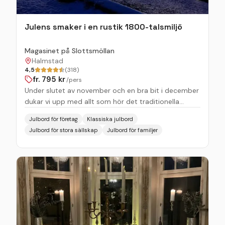
plats där både vänner och nya bekanta samlas för
att ha kul tillsammans. Så oavsett om du vill fira med
Julens smaker i en rustik 1800-talsmiljö
kollegor, samla släkten eller bjuda in vännerna till en
riktigt härlig julfest!
Magasinet på Slottsmöllan
Halmstad
4,5
(318)
fr.
795
kr
/pers
Under slutet av november och en bra bit i december
dukar vi upp med allt som hör det traditionella
julbordet till. Julens smaker i en rustik 1800-talsmiljö.
Julbord för företag
Klassiska julbord
Sann julstämning när den är som bäst – som på
Julbord för stora sällskap
Julbord för familjer
landet fast i stan. Boka ert egna datum redan nu.
Önskar ni underhållning i form av liveband eller
trubadur på er julfest så ordnar vi självklart detta.