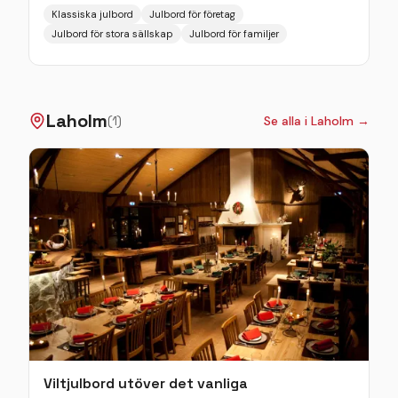
centrala Kungsbacka, ungefär 30 minuters bilväg till
Klassiska julbord
Julbord för företag
Centrala Göteborg. Här serveras svenska smaker
Julbord för stora sällskap
Julbord för familjer
som möter resten av världen som tillagas på råvaror
efter säsong och av högsta kvalité. Detta speglar
även av sig på julmiddagen som kan avnjutas från
och med den 24 november.
Laholm
(
1
)
Se alla i
Laholm
→
Viltjulbord utöver det vanliga