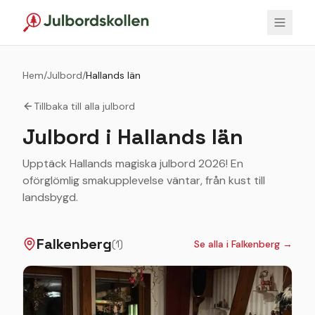
Hem
/
Julbord
/
Hallands län
Tillbaka till alla julbord
Julbord i
Hallands län
Upptäck Hallands magiska julbord 2026! En
oförglömlig smakupplevelse väntar, från kust till
landsbygd.
Falkenberg
(
1
)
Se alla i
Falkenberg
→