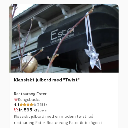
och kollegor. Jullunch För er som vill njuta av julens
smaker mitt på dagen serverar vi vår uppskattade
jullunch. Låt oss bjuda in dig till en härlig paus i
vintermörkret med vår traditionella jullunch, serverad
i vår vackra lokal. En generös buffé med alla klassiska
inslag som skapar en varm och stämningsfull
upplevelse för både företag, familj och vänner. Samla
familj, vänner eller kollegor och njut av julens magi
hos oss på Svarta Örnshuset. Välkomna att boka ert
bord och skapa minnen som värmer hela vintern!
Klassiskt julbord med "Twist"
Restaurang Ester
Kungsbacka
4,3
(1 183)
fr.
595
kr
/pers
Klassiskt julbord med en modern twist, på
restaurang Ester. Restaurang Ester är belägen i