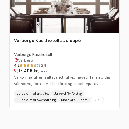
Varbergs Kusthotells Julsupé
Varbergs Kusthotell
Varberg
4,2
(3 271)
fr.
495
kr
/pers
Välkomna till en saltstänkt jul vid havet. Ta med dig
vännerna, familjen eller företaget och njut av
Kusthotellets julsupé i en varm och mysig miljö.
Julbord med aktivitet
Julbord för företag
Kvällen startar med värmande glögg och fortsätter
Julbord med övernattning
Klassiska julbord
+
3
till
med förrätt och varmrätt som flirtar med julens
smaker. Därefter väntar ett gediget dessertbord.
KONFERENS MED JULSUPÉ Avsluta er konferens med
en uppskattad julsupé. I detta paket ingår:
konferenslokal, förmiddagsfika, lunch,