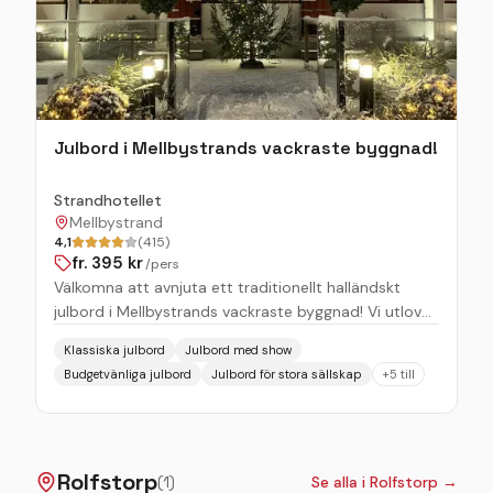
finnes! Vi har 56 bäddar och 25 ställplatser. Kontakta
oss via mail för information och bokning av boende.
Julbord i Mellbystrands vackraste byggnad!
Strandhotellet
Mellbystrand
4,1
(415)
fr.
395
kr
/pers
Välkomna att avnjuta ett traditionellt halländskt
julbord i Mellbystrands vackraste byggnad! Vi utlovar
en julmiddag tillagat av de bästa råvarorna
Klassiska julbord
Julbord med show
kombinerat med huset vältänkta dryck, givetvis med
Budgetvänliga julbord
Julbord för stora sällskap
+
5
till
Mellbystrands bästa stämning! Senare på kvällen ser
våra husband till att lokalen fylls av härlig musik i
rockig anda!
Rolfstorp
(
1
)
Se alla i
Rolfstorp
→