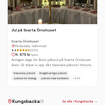
Jul på Svarta Örnshuset
Svarta Örnshuset
Mickedala, Halmstad
4,4
(252)
fr.
475
kr
/pers
Äntligen dags för årets julbord på Svarta Örnshuset
Även i år dukar vi upp vårt klassiska julbord i historisk
miljö fylld av tradition, värme och doften av julens
Klassiska julbord
Budgetvänliga julbord
alla läckerheter. Med omsorg och kärlek bjuder vi på
Julbord för företag
Julbord med konferens
+
3
till
en smakupplevelse där både klassiska favoriter och
utvalda specialiteter får sin självklara plats. För er
som vill uppleva julens magi på kvällen dukar vi upp
vårt klassiska julbord. En härlig buffé med alla de
Kungsbacka
traditionella rätterna, perfekt för både familj, vänner
(
1
)
Se alla i
Kungsbacka
→