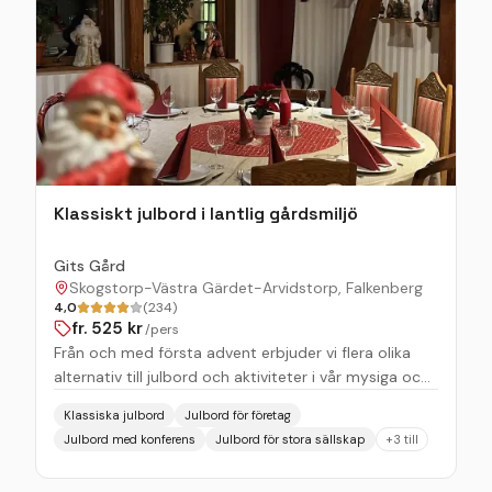
Klassiskt julbord i lantlig gårdsmiljö
Gits Gård
Skogstorp-Västra Gärdet-Arvidstorp, Falkenberg
4,0
(234)
fr.
525
kr
/pers
Från och med första advent erbjuder vi flera olika
alternativ till julbord och aktiviteter i vår mysiga och
lantliga gårdsmiljö. Stora Julbordet Vårt Stora
Klassiska julbord
Julbord för företag
Julbord serveras utvalda fredagar och lördagar fram
Julbord med konferens
Julbord för stora sällskap
+
3
till
till jul. Välj och vraka bland ett stort urval av klassiska
julrätter. I priset ingår välkomstglögg, dessertbord