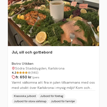
Jul, sill och gottebord
Bistro Utkiken
Södra Stadsbygden, Karlskrona
4,2
(582)
fr.
650
kr
/pers
Varmt välkomna att fira in julen tillsammans med oss
med utsikt över Karlskrona i mysig miljö! Kom och
njut av vårt fantastiska hemmalagade julbord!
Klassiska julbord
Julbord för företag
Julbord för stora sällskap
Julbord för familjer