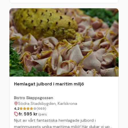
Hemlagat julbord i maritim miljö
Bistro Skeppsgossen
Södra Stadsbygden, Karlskrona
4,2
(669)
fr.
595
kr
/pers
Njut av vårt fantastiska hemlagade julbord i
marinmuseets unika maritima miljö! Här dukar vi upp