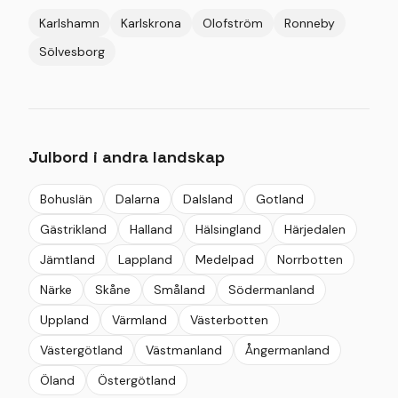
Karlshamn
Karlskrona
Olofström
Ronneby
Sölvesborg
Julbord i andra landskap
Bohuslän
Dalarna
Dalsland
Gotland
Gästrikland
Halland
Hälsingland
Härjedalen
Jämtland
Lappland
Medelpad
Norrbotten
Närke
Skåne
Småland
Södermanland
Uppland
Värmland
Västerbotten
Västergötland
Västmanland
Ångermanland
Öland
Östergötland