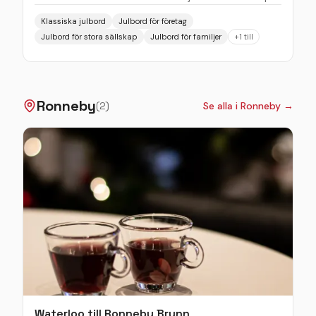
ljuvliga klassiska smaker på utvalda råvaror, såsom
Klassiska julbord
Julbord för företag
julskinkan från Holms kött & chark i Landskrona, ett
Julbord för stora sällskap
Julbord för familjer
+
1
till
stort sillbord och ett gottebord fyllt av praliner,
lakrits i alla dess former, Ris á la Malta och så mycket
mera.
Ronneby
(
2
)
Se alla i
Ronneby
→
Waterloo till Ronneby Brunn