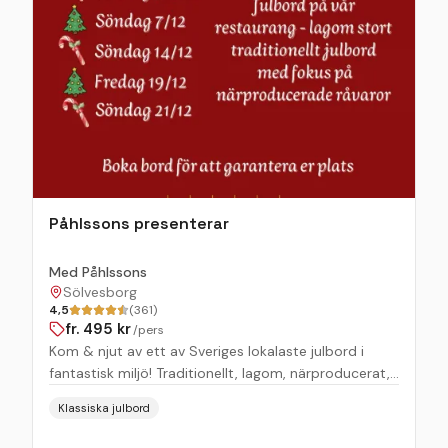
ljustbröd & siljan knäckebröd. Sillsallad, Inkokt lax,
Gravad lax, Rökt lax, Gin och enbärsgravadlax, rökt
makrill, Laxpaté, Viltpaté, Cumberlandsås,
Dillmajonäs, Ishavsräkor. Kassler,Rostbiff,Fårfijol,
Julskinka, Rökt kalkonbröst, Salami, Rökt korv,
Pastrami, Pressylta, Rödbetssallad, Kanelfläsk,
Mimosasallad, Potatissallad, m.m. Småvarmt
Köttbullar, Prinskorv, Janssons frestelse, Rödkål,
Revben. Dessert och avslutning Risalamalta,
Saftsoppa,mjölk & kanel (risgrynsgröt). Stort
Påhlssons presenterar
fruktfat med nötter 3-sorters ostar kex, Peppakakor
& mycket godis & Chocklad fondue & kaffe & glögg
Med Påhlssons
med mandel & russin.
Sölvesborg
4,5
(361)
fr.
495
kr
/pers
Kom & njut av ett av Sveriges lokalaste julbord i
fantastisk miljö! Traditionellt, lagom, närproducerat,
svenskt kött & självklart trevlig stämning
Klassiska julbord