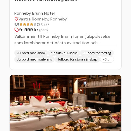
Ronneby Brunn Hotel
Västra Ronneby, Ronneby
3,8
(2 827)
fr.
999
kr
/pers
Välkommen till Ronneby Brunn för en julupplevelse
som kombinerar det bästa av tradition och
underhållning! Hos oss får du inte bara njuta av ett
Julbord med show
Klassiska julbord
Julbord för företag
klassiskt julbord fyllt med läckerheter, vi bjuder
Julbord med konferens
Julbord för stora sällskap
+
3
till
också på en fantastisk show som sätter extra
guldkant på kvällen. Vårt julbord är en hyllning till
julens traditionella smaker, med allt från sill och
julskinka till moderna favoriter och söta avslutningar.
Vi har något för alla smaker och allt serveras i vår
stämningsfulla miljö som andas julens magi. Vad är
bättre än god mat? God mat kombinerad med en
fantastisk show! Våra julbord bjuder på underhållning
som lyfter kvällen till en ny nivå. Det blir skratt, musik
och en stämning du sent kommer att glömma. I
vinter bjuder vi på en julshow utöver det vanliga.