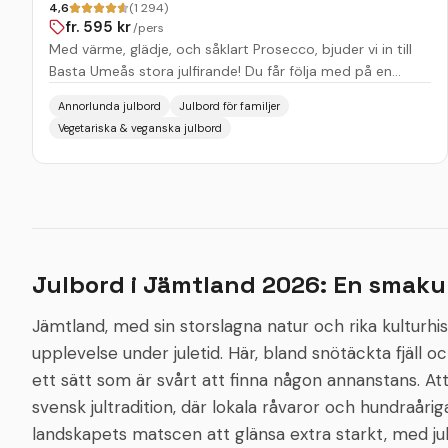
4,6
(1 294)
fr.
595
kr
/pers
Med värme, glädje, och såklart Prosecco, bjuder vi in till
Basta Umeås stora julfirande! Du får följa med på en
charmig och livfull kulinarisk julresa till Italien, där en
Annorlunda julbord
Julbord för familjer
trerättersmiddag kombineras med hantverkscocktails i
Vegetariska & veganska julbord
ljuvliga smaker. Färgsprakande förrätter, fantastiska
varmrätter och ett läskande urval av efterrätter ger dig
en start på julen du sent kommer att glömma. Det är en
unik julupplevelse där Bastas härliga stämning gör att du
kommer vilja dansa in i ljusets högtid.
Julbord i Jämtland 2026: En smaku
Jämtland, med sin storslagna natur och rika kulturhist
upplevelse under juletid. Här, bland snötäckta fjäll och
ett sätt som är svårt att finna någon annanstans. Att
svensk jultradition, där lokala råvaror och hundraår
landskapets matscen att glänsa extra starkt, med j