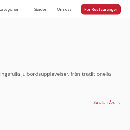
Kategorier
Guider
Om oss
För Restauranger
gsfulla julbordsupplevelser, från traditionella
Se alla i
Åre
→