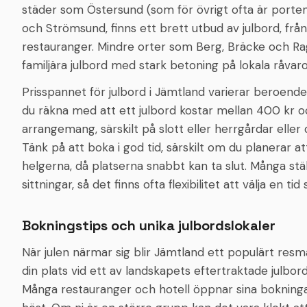
städer som Östersund (som för övrigt ofta är porten 
och Strömsund, finns ett brett utbud av julbord, frå
restauranger. Mindre orter som Berg, Bräcke och Rag
familjära julbord med stark betoning på lokala råvar
Prisspannet för julbord i Jämtland varierar beroende
du räkna med att ett julbord kostar mellan 400 kr o
arrangemang, särskilt på slott eller herrgårdar eller
Tänk på att boka i god tid, särskilt om du planerar a
helgerna, då platserna snabbt kan ta slut. Många stä
sittningar, så det finns ofta flexibilitet att välja en ti
Bokningstips och unika julbordslokaler
När julen närmar sig blir Jämtland ett populärt resmå
din plats vid ett av landskapets eftertraktade julbor
Många restauranger och hotell öppnar sina bokning