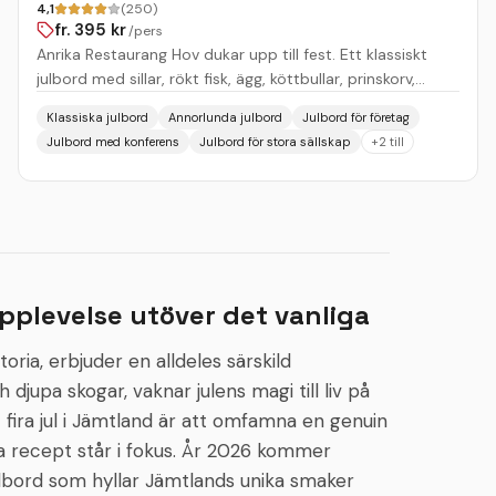
4,1
(250)
fr.
395
kr
/pers
Anrika Restaurang Hov dukar upp till fest. Ett klassiskt
julbord med sillar, rökt fisk, ägg, köttbullar, prinskorv,
Janssons frestelse, lutfisk, ostar och skinka. Ät och umgås
Klassiska julbord
Annorlunda julbord
Julbord för företag
tillsammans med vänner och bekanta, kollegor och släkt i
Julbord med konferens
Julbord för stora sällskap
+
2
till
historiska Gillesalen som tar upp till 100 sittande gäster
samtidigt. Vi har must, öl, viner och egen kryddad snaps,
noga utvalda att passa till ett julbord. Efter middagen
bjuds sällskapen in till ”Gatta” i salongerna på nedre plan,
där finns kaffe, avec, ris á la malta, kakor, frukt och godis.
En skön avslutning på en matupplevelse som bygger på
tradition och historia. Jullunch En lyxigare 3-rätters
pplevelse utöver det vanliga
jullunch serveras tisdag–fredag. Starta med sill, fortsätt
med en varmrätt som minner om julens smaker och
oria, erbjuder en alldeles särskild
avsluta med en liten dessert till kaffet.
 djupa skogar, vaknar julens magi till liv på
 fira jul i Jämtland är att omfamna en genuin
iga recept står i fokus. År 2026 kommer
ulbord som hyllar Jämtlands unika smaker