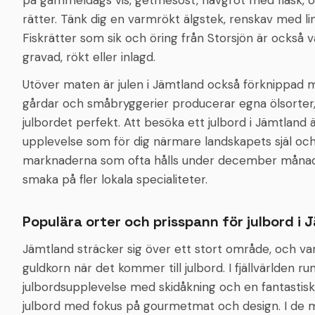
på gammeldags vis, getmesost, nävgröt med fläsk, oc
rätter. Tänk dig en varmrökt älgstek, renskav med lin
Fiskrätter som sik och öring från Storsjön är också va
gravad, rökt eller inlagd.
Utöver maten är julen i Jämtland också förknippad 
gårdar och småbryggerier producerar egna ölsorter
julbordet perfekt. Att besöka ett julbord i Jämtland 
upplevelse som för dig närmare landskapets själ och 
marknaderna som ofta hålls under december månad, d
smaka på fler lokala specialiteter.
Populära orter och prisspann för julbord i
Jämtland sträcker sig över ett stort område, och va
guldkorn när det kommer till julbord. I fjällvärlden 
julbordsupplevelse med skidåkning och en fantastisk f
julbord med fokus på gourmetmat och design. I de m