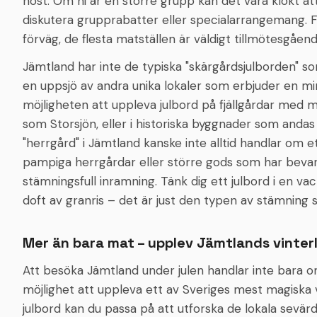
höst. Om ni är en större grupp kan det vara klokt at
diskutera grupprabatter eller specialarrangemang. F
förväg, de flesta matställen är väldigt tillmötesgåend
Jämtland har inte de typiska "skärgårdsjulborden" s
en uppsjö av andra unika lokaler som erbjuder en mi
möjligheten att uppleva julbord på fjällgårdar med mi
som Storsjön, eller i historiska byggnader som andas s
"herrgård" i Jämtland kanske inte alltid handlar om e
pampiga herrgårdar eller större gods som har bevarat
stämningsfull inramning. Tänk dig ett julbord i en
doft av granris – det är just den typen av stämning
Mer än bara mat – upplev Jämtlands vinte
Att besöka Jämtland under julen handlar inte bara o
möjlighet att uppleva ett av Sveriges mest magiska 
julbord kan du passa på att utforska de lokala sevärd