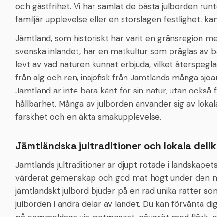
och gästfrihet. Vi har samlat de bästa julborden run
familjär upplevelse eller en storslagen festlighet, ka
Jämtland, som historiskt har varit en gränsregion me
svenska inlandet, har en matkultur som präglas av 
levt av vad naturen kunnat erbjuda, vilket återspeglas 
från älg och ren, insjöfisk från Jämtlands många sjöa
Jämtland är inte bara känt för sin natur, utan också 
hållbarhet. Många av julborden använder sig av lokal
färskhet och en äkta smakupplevelse.
Jämtländska jultraditioner och lokala deli
Jämtlands jultraditioner är djupt rotade i landskapets
värderat gemenskap och god mat högt under den mörk
jämtländskt julbord bjuder på en rad unika rätter so
julborden i andra delar av landet. Du kan förvänta d