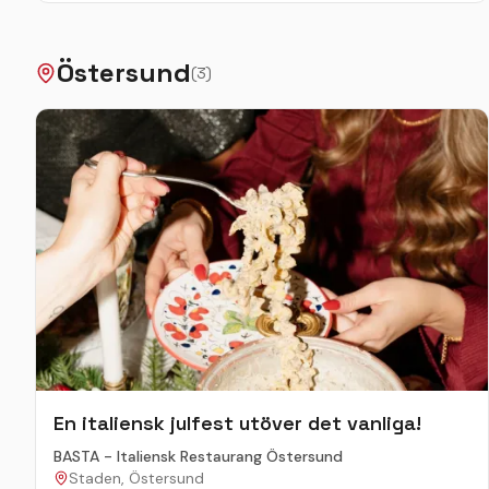
marknad på torget och naturligtvis kommer tomten med
släde och renar. Vi dukar upp vårt julbord mitt i Åres
Östersund
skidsystem. Buustamon ligger på 732 möh, vilket innebär
(
3
)
att ni börjar ert besök med att bli upphämtade med
bandvagn för en tur upp till oss på fjället. Här serverar vi
vår egen glögg nere i bränneriet och sedan står vårt
julbord uppdukat i restaurangen. Vi har valt ut det finaste
fina och godaste goda.
En italiensk julfest utöver det vanliga!
BASTA - Italiensk Restaurang Östersund
Staden, Östersund