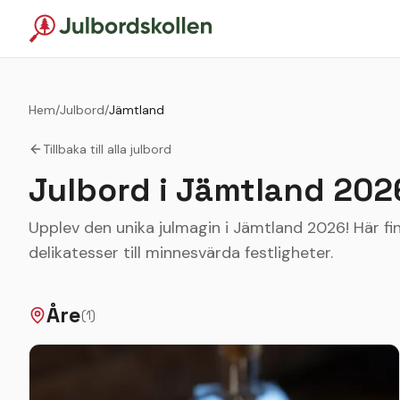
Hem
/
Julbord
/
Jämtland
Tillbaka till alla julbord
Julbord i
Jämtland
202
Upplev den unika julmagin i Jämtland 2026! Här fin
delikatesser till minnesvärda festligheter.
Åre
(
1
)