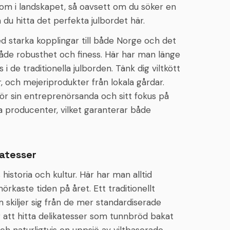
tom i landskapet, så oavsett om du söker en
n du hitta det perfekta julbordet här.
d starka kopplingar till både Norge och det
både robusthet och finess. Här har man länge
i de traditionella julborden. Tänk dig viltkött
r, och mejeriprodukter från lokala gårdar.
för sin entreprenörsanda och sitt fokus på
a producenter, vilket garanterar både
katesser
 historia och kultur. Här har man alltid
aste tiden på året. Ett traditionellt
m skiljer sig från de mer standardiserade
ig att hitta delikatesser som tunnbröd bakat