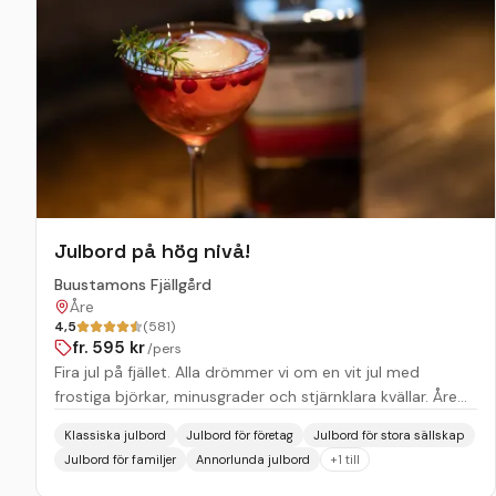
Julbord på hög nivå!
Buustamons Fjällgård
Åre
4,5
(581)
fr.
595
kr
/pers
Fira jul på fjället. Alla drömmer vi om en vit jul med
frostiga björkar, minusgrader och stjärnklara kvällar. Åre
satsar på julfirande hela december. Byn dekoreras med
Klassiska julbord
Julbord för företag
Julbord för stora sällskap
tusentals ljus och ordnar en mängd aktiviteter utöver
Julbord för familjer
Annorlunda julbord
+
1
till
skidåkning. Det anordnas klassisk julskyltning och alla
butiker håller julklappsöppet. Njut av körsång och