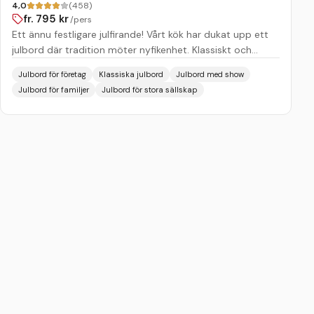
4,0
(458)
fr.
795
kr
/pers
Ett ännu festligare julfirande! Vårt kök har dukat upp ett
julbord där tradition möter nyfikenhet. Klassiskt och
nyskapande i perfekt harmoni, precis lagom mycket “ho
Julbord för företag
Klassiska julbord
Julbord med show
ho ho”. Kockarna är så taggade att de började rulla
Julbord för familjer
Julbord för stora sällskap
köttbullar samma sekund som krogstråket släckte
lamporna i Juli. Julmaten är en blandning av det moderna
och det traditionella julbordet, tillagat med de bästa
råvarorna som finns att tillgå. När tallrikarna är skrapade
väntar underhållning i världsklass. Ner genom skorstenen
och upp på scenen välkomnar vi fantastiska än SMALARE
ÄN THORD!