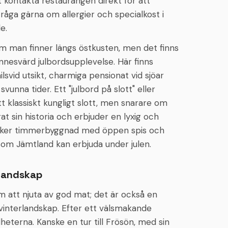
t kontakta restaurangen direkt för att
råga gärna om allergier och specialkost i
e.
om man finner längs östkusten, men det finns
nnesvärd julbordsupplevelse. Här finns
lsvid utsikt, charmiga pensionat vid sjöar
vunna tider. Ett "julbord på slott" eller
tt klassiskt kungligt slott, men snarare om
 sin historia och erbjuder en lyxig och
 vacker timmerbyggnad med öppen spis och
 som Jämtland kan erbjuda under julen.
rlandskap
m att njuta av god mat; det är också en
vinterlandskap. Efter ett välsmakande
heterna. Kanske en tur till Frösön, med sin