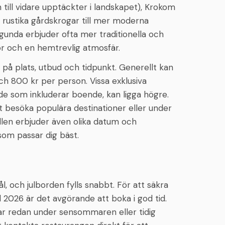
till vidare upptäckter i landskapet), Krokom
n rustika gårdskrogar till mer moderna
unda erbjuder ofta mer traditionella och
or och en hemtrevlig atmosfär.
 på plats, utbud och tidpunkt. Generellt kan
ch 800 kr per person. Vissa exklusiva
 de som inkluderar boende, kan ligga högre.
tt besöka populära destinationer eller under
llen erbjuder även olika datum och
d som passar dig bäst.
l, och julborden fylls snabbt. För att säkra
d 2026 är det avgörande att boka i god tid.
ar redan under sensommaren eller tidig