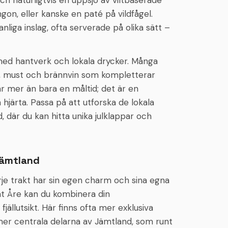
h naturligtvis en uppsjö av viltbaserade
gon, eller kanske en paté på vildfågel.
nliga inslag, ofta serverade på olika sätt –
med hantverk och lokala drycker. Många
, must och brännvin som kompletterar
är mer än bara en måltid; det är en
hjärta. Passa på att utforska de lokala
är du kan hitta unika julklappar och
 Jämtland
rje trakt har sin egen charm och sina egna
runt Åre kan du kombinera din
jällutsikt. Här finns ofta mer exklusiva
er centrala delarna av Jämtland, som runt