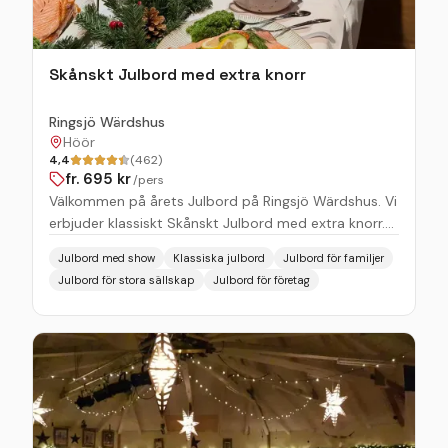
Skånskt Julbord med extra knorr
Ringsjö Wärdshus
Höör
4,4
(462)
fr.
695
kr
/pers
Välkommen på årets Julbord på Ringsjö Wärdshus. Vi
erbjuder klassiskt Skånskt Julbord med extra knorr.
På vår sena sittning har vi helgrillad gris som grillas
Julbord med show
Klassiska julbord
Julbord för familjer
på vår fina uteplats. Vår kock Niclas tar även med sig
Julbord för stora sällskap
Julbord för företag
Rönås berömda danska fläskstek. Förvänta dig ett
juligt wärdshus med fantastisk julmat.