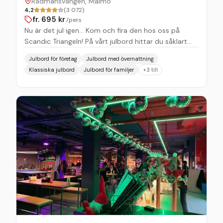
Rådmansvången, Malmö
4,2
(3 072)
fr.
695
kr
/pers
Nu är det jul igen... Kom och fira den hos oss på
Scandic Triangeln! På vårt julbord hittar du såklart
klassikerna, såsom inlagd sill och köttbullar, men
Julbord för företag
Julbord med övernattning
även flera vegetariska och veganska alternativ som
Klassiska julbord
Julbord för familjer
+
3
till
grönsaksbullar eller senaps ”svill” och allt avslutas
med ett härligt dessertbord. Givetvis har vi som
alltid ett fokus på det gröna och att det ska finnas
något för alla. Vi skräddarsyr just din förfrågan och
hjälper er att boka in vad som passar för just ditt
företag. Kanske ett julbord i vår restaurang eller
varför inte en egen lokal med julbord och fest hela
kvällen?