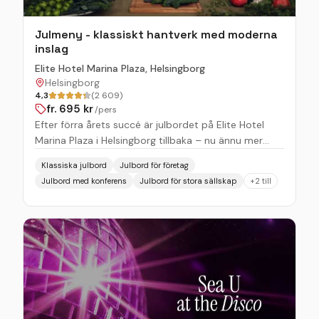
Julmeny - klassiskt hantverk med moderna
inslag
Elite Hotel Marina Plaza, Helsingborg
Helsingborg
4,3
(2 609)
fr.
695
kr
/pers
Efter förra årets succé är julbordet på Elite Hotel
Marina Plaza i Helsingborg tillbaka – nu ännu mer
genomarbetat, representativt och tilltalande för
Klassiska julbord
Julbord för företag
årets julfester. Med ett fördjupat samarbete mellan
Julbord med konferens
Julbord för stora sällskap
+
2
till
Tareq Taylor och Carina Brydling presenteras en
julmeny som kombinerar klassiskt hantverk med
moderna inslag – perfekt för företag som vill bjuda
sina medarbetare och kunder på något utöver det
vanliga. Här möts traditionella julsmaker och
innovativa rätter i en välbalanserad meny där lokala
råvaror står i fokus. Det generösa dessertbordet
sätter en minnesvärd avslutning på kvällen och
bidrar till en helhetsupplevelse som uppskattas av