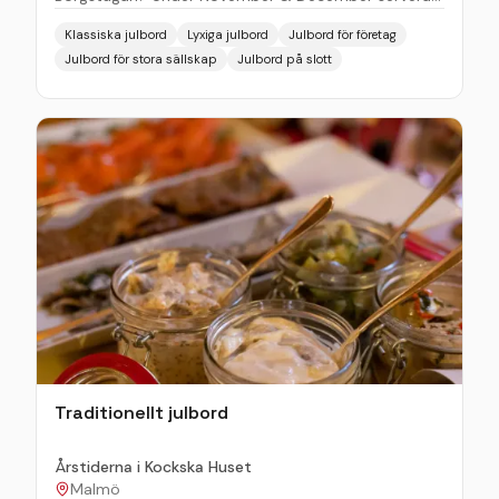
vi vårt traditionella julbord med ett minimum på 50
Klassiska julbord
Lyxiga julbord
Julbord för företag
personer upp till 120 personer. Upplev den magiska
Julbord för stora sällskap
Julbord på slott
känslan av julbord på slottet. Börja julfesten med
värmande glögg på borggården med sprakande
marschaller. Vårt julbord innehåller vad som sägs
höra hemma på ett klassiskt julbord. Sillinläggningar,
olika sorters lax, brunkål, rödkål, prinskorvar,
köttbullar, kallskuret & småvarmt. Sen avslutas
middagen självklart med ett gottebord.
Traditionellt julbord
Årstiderna i Kockska Huset
Malmö