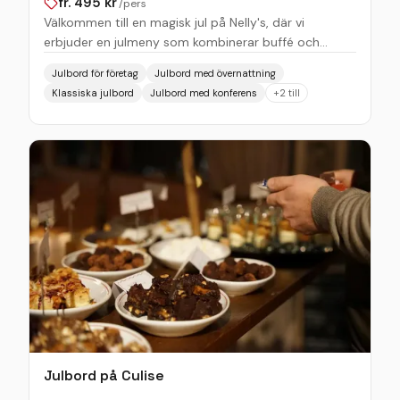
fr.
495
kr
/pers
Välkommen till en magisk jul på Nelly's, där vi
erbjuder en julmeny som kombinerar buffé och
bordsservering i en atmosfär fylld med julstjärnor
Julbord för företag
Julbord med övernattning
och stämningsfull julmusik. Mellan den 28 november
Klassiska julbord
Julbord med konferens
+
2
till
och 14 december, varje torsdag, fredag och lördag,
öppnar vi dörrarna för er att njuta av en oförglömlig
kväll. Vi inleder kvällen med att bjuda på glögg i vår
mysiga bar och lounge, där ni kan varva ner och
njuta av den härliga julstämningen. Därefter serveras
en förrättsbuffé med ett urval av det bästa från det
traditionella julbordet. Njut sedan av ert val av
varmrätt med juliga smaker, serverad direkt vid ert
bord i vår mysiga restaurang. Ingen julmiddag är
komplett utan en härlig avslutning. På Nelly's avslutar
vi med vårt "gottebord" – en lockande dessertbuffé
som är fylld med sötsaker och delikatesser, den
perfekta finalen på en festlig måltid. Välkommen till
en magisk kväll i julens tecken!
Julbord på Culise