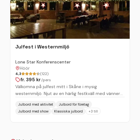
Julfest i Westernmiljö
Lone Star Konferenscenter
Höör
4,3
(122)
fr.
395
kr
/pers
Välkomna på julfest mitt i Skåne i mysig
westernmiljö. Njut av en härlig festkväll med vänner
och kollegor i våra juldekorerade Salooner. Vi
Julbord med aktivitet
Julbord för företag
välkomnar er till ett julbord med julens läckerheter,
Julbord med show
Klassiska julbord
+
3
till
julmusik, aktiviteter och liveunderhållning som får er
att trivas, ha roligt och uppleva en härlig julatmosfär!
Möjlighet finns även att boka extra aktiviteter. Vi har
separata festkvällar för företag och för privata