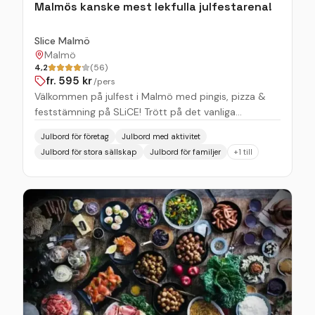
Malmös kanske mest lekfulla julfestarena!
Slice Malmö
Malmö
4,2
(56)
fr.
595
kr
/pers
Välkommen på julfest i Malmö med pingis, pizza &
feststämning på SLiCE! Trött på det vanliga
julbordet? Hos SLiCE Malmö mixar vi tävling, skratt
Julbord för företag
Julbord med aktivitet
och en smakrik sharingmeny - allt i en miljö där det
Julbord för stora sällskap
Julbord för familjer
+
1
till
är lika mycket fokus på att ha kul som att äta gott.
Från 21 november till 20 december förvandlas vår
lokal till Malmös kanske mest lekfulla julfestarena. Vi
snackar 90 minuter sittande middag med vår
specialkomponerade sharingmeny, följt av 90
minuter fartfylld pingis, där du kan utmana både
chefen och kollegorna i rundpingis eller vanlig match.
Ett vinnande koncept, bokstavligt talat.
Sharingmenyn - vår version av julmys Julen hos oss
är inte sill och risgrynsgröt. Istället får du njuta av en
modern sharingmeny fylld med våra signaturpizzor,