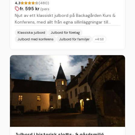
4,3
(480)
fr.
595
kr
/pers
Njut av ett klassiskt julbord på Backagården Kurs &
Konferens, med allt från egna sillinläggningar till
hemlagat julgodis. Allt lagat från grunden med kärlek.
Klassiska julbord
Julbord för företag
Personalen ser till att ert besök blir precis som ni
Julbord med konferens
Julbord för familjer
+
4
till
önskar, och ni kan även boka logipaket för en
helhetsupplevelse i 'krogen i skogen'. Vi tar hand om
er och du kan förvänta dig en familjär och personlig
service. Välkomna till oss på Backagården - ett
julbord att minnas.
Julbord i historisk slotts- & gårdsmiljö