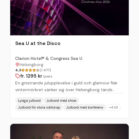
hela sällskapet. Med sitt unika läge vid vattnet
erbjuder hotellet en stämningsfull och representativ
miljö för företagsevent i Helsingborg. Med kapacitet
för upp till 300 gäster finns flexibla möjligheter för
både större julfester och mer exklusiva arrangemang
i privata lokaler.
Sea U at the Disco
Clarion Hotel® & Congress Sea U
Helsingborg
4,3
(1 477)
fr.
1295
kr
/pers
En gnistrande julupplevelse i guld och glamour När
vintermörkret sänker sig över Helsingborg tänds
ljuset till den värld där glitter och glamour möter
Lyxiga julbord
Julbord med show
musikens elektriska puls. Vi bjuder in till en exklusiv
Julbord för stora sällskap
Julbord med konferens
+
4
till
julshow som hyllar tidernas odödliga hits som tar
oss till spegelbollar, guld och oslagbar energi. Från
scenen hörs de största hitsen från discovågens
glansdagar återupplivas. Vi bjuder på en musikalisk
resa där varje hit levereras med en elegans och puls