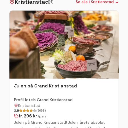
Kristianstad
grupper. JULCOUNTRYFEST Countryfestens program
(
1
)
Se alla i
Kristianstad
→
kl 16.00 – 21.00. Dessa fester är perfekt fest för hela
familjen och alla åldrar. Se mer information på vår
hemsida
Julen på Grand Kristianstad
ProfilHotels Grand Kristianstad
Kristianstad
3,9
(956)
fr.
296
kr
/pers
Julen på Grand Kristianstad! Julen, årets absolut