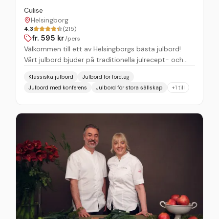
Culise
Helsingborg
4,3
(215)
fr.
595
kr
/pers
Välkommen till ett av Helsingborgs bästa julbord!
Vårt julbord bjuder på traditionella julrecept- och
smaker med inslag av signaturrätter och råvaror i
Klassiska julbord
Julbord för företag
säsong. Njut av flera sorters inlagd sill, hemgjorda
Julbord med konferens
Julbord för stora sällskap
+
1
till
köttbullar på Linderödssvin, vilt- och kallskuret,
revben, brunkål, en härlig ostvagn och mycket mer.
Maten är som alltid omsorgsfullt tillagad från
grunden med kvalitet och hållbart framställda
råvaror i fokus. Vi börjar kvällen med värmande glögg
och pepparkaka och avslutar med ett varv eller två
på vårt generösa gottebord – fullt med hemlagad
knäck, praliner och vår juliga crème brûlée (med
mycket mer).