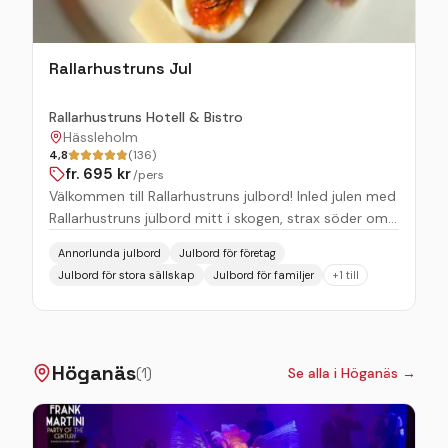
Rallarhustruns Jul
Rallarhustruns Hotell & Bistro
Hässleholm
4,8
(136)
fr.
695
kr
/pers
Välkommen till Rallarhustruns julbord! Inled julen med
Rallarhustruns julbord mitt i skogen, strax söder om
Hässleholm! Till jul maxar vi myset i bistron och
Annorlunda julbord
Julbord för företag
bjuder in till julbord – traditionella svenska julrätter
Julbord för stora sällskap
Julbord för familjer
+
1
till
men med lite ovanliga inslag såklart, annars vore det
ju inte Rallarhustruns! Maten serveras vid bordet, i
två serveringar, följt av ett härligt dessert- och
gottebord! Som vanligt fokuserar vi på lokala och
Höganäs
hållbart producerade råvaror så långt det går.
(
1
)
Se alla i
Höganäs
→
Välkommen att fira julens intåg med oss på ett
mysigt, personligt & lite annorlunda sätt!