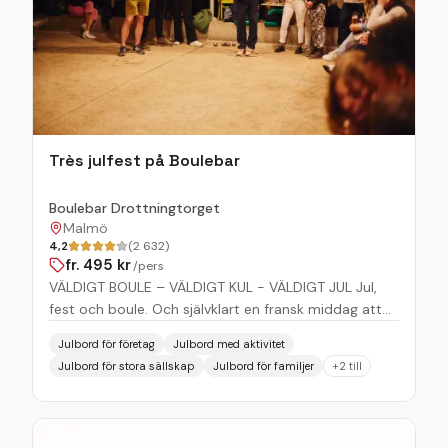
förbokade sällskap - minimum 20 personer Catering
med fri utkörning - Malmö Lund - Omnejd Boka nu –
platserna går snabbt! Välkommen till ett riktigt
klassiskt julbord hos MaGo!
Très julfest på Boulebar
Boulebar Drottningtorget
Malmö
4,2
(2 632)
fr.
495
kr
/pers
VÄLDIGT BOULE – VÄLDIGT KUL - VÄLDIGT JUL Jul,
fest och boule. Och självklart en fransk middag att
samlas kring. Hela tanken är att ni ska få uppleva så
Julbord för företag
Julbord med aktivitet
mycket jul á la francaise som ni bara orkar. Ni dyker
Julbord för stora sällskap
Julbord för familjer
+
2
till
upp, vi tar hand om allt det andra. Våra bouleguider
tar er med på en grusig resa full med historier och
trix. Nån ska vinna, någon förlora. Sen är det middag.
Ganska lagom, lite mer eller extra allt? Ni väljer den