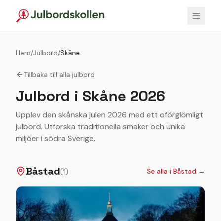
Hem
/
Julbord
/
Skåne
Tillbaka till alla julbord
Julbord i
Skåne
2026
Upplev den skånska julen 2026 med ett oförglömligt
julbord. Utforska traditionella smaker och unika
miljöer i södra Sverige.
Båstad
(
1
)
Se alla i
Båstad
→