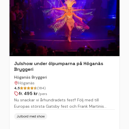
Julshow under ölpumparna på Höganäs
Bryggeri
Höganäs Bryggeri
Höganäs
4,5
(184)
fr.
495
kr
/pers
Nu snackar vi århundradets fest!! Följ med till
Europas största Gatsby fest och Frank Martinis
glamorösa 1920-tal! Efter utsålda evenemang i hela
Julbord med show
Europa är Frank Martini tillbaka med en helt ny show
och en elegantare fest än någonsin förut. I år med en