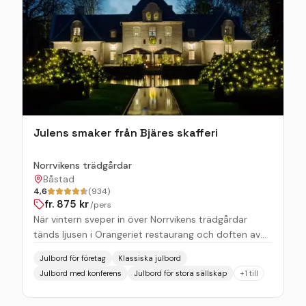
Julens smaker från Bjäres skafferi
Norrvikens trädgårdar
Båstad
4,6
(934)
fr.
875
kr
/pers
När vintern sveper in över Norrvikens trädgårdar
tänds ljusen i Orangeriet restaurang och doften av
glögg fyller rummet. Här dukas årets julbord upp –
Julbord för företag
Klassiska julbord
en hyllning till Bjäres rika smaker och traditioner,
Julbord med konferens
Julbord för stora sällskap
+
1
till
omsorgsfullt tillagade av lokala råvaror och kryddat
med den magiska atmosfären som bara Norrviken