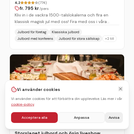
4,2
(774)
fr.
795
kr
/pers
Kliv in i de vackra 1500-talslokalerna och fira en
klassisk magisk jul med oss! Fira med oss i våra
underbara miljöer. Här sitter ni i de gamla gillesalarna
Julbord för företag
Klassiska julbord
och avnjuter vårt traditionella julbord med
Julbord med konferens
Julbord för stora sällskap
+
2
till
Årstidernas sedvanliga kvalitet. Vi har julmat för alla
sällskap. Årstidernas julbord & julsharing med
svenska traditionella rätter Glöggmingel med snacks
Sill / lax / fisk Kallskuret Varma rätter som: Janssons,
julskinka & köttbullar Efterrätter och Gottebord
Vegetariska alternativ finns
Vi använder cookies
Vi använder cookies för att förbättra din upplevelse. Läs mer i vår
cookie-policy
.
Acceptera alla
Anpassa
Avvisa
Storslaget julbord och ösig liveshow