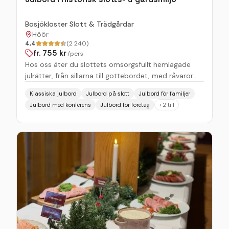
Bosjökloster Slott & Trädgårdar
Höör
4,4
(2 240)
fr.
755
kr
/pers
Hos oss äter du slottets omsorgsfullt hemlagade
julrätter, från sillarna till gottebordet, med råvaror
från skånska gårdar och skogar. Börja med glögg och
Klassiska julbord
Julbord på slott
Julbord för familjer
brasa inne i slottet, där du kan kan lyssna på en
Julbord med konferens
Julbord för företag
+
2
till
historisk berättelse en stund före julbordets början.
Därefter går du genom upplysta gångar till Stallet,
för att inta själva julbordet. Eller välj att komma
direkt till Stallet! Är ni ett större eller mindre sällskap
och vill börja med en aktivitet? Roligt eller kreativt –
vi har gott om förslag som passar årstiden!
Övernattning Bo över i slottets gästvåning eller i vårt
gästhus. Vi har plats för upp till 12 personer. Utöver
dessa två boende samarbetar vi med
Ormanäsgården som erbjuder stugor vid Ringsjön,
såväl som transport till och från Bosjökloster.