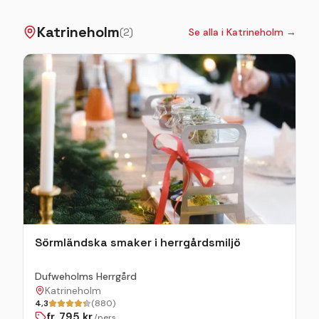
veganskt bord som blivit väldigt uppskattat
Välkomna till värmen och julstämningen på Sundby
Katrineholm
Gård!
(
2
)
Se alla i
Katrineholm
→
Sörmländska smaker i herrgårdsmiljö
Dufweholms Herrgård
Katrineholm
4,3
(880)
fr.
795
kr
/pers