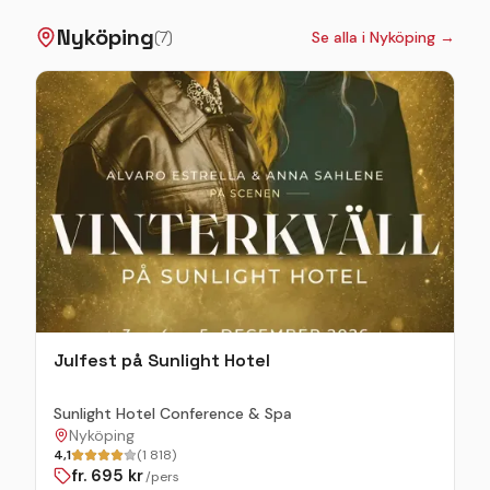
julpyntade salonger.
Nyköping
(
7
)
Se alla i
Nyköping
→
Julfest på Sunlight Hotel
Sunlight Hotel Conference & Spa
Nyköping
4,1
(1 818)
fr.
695
kr
/pers