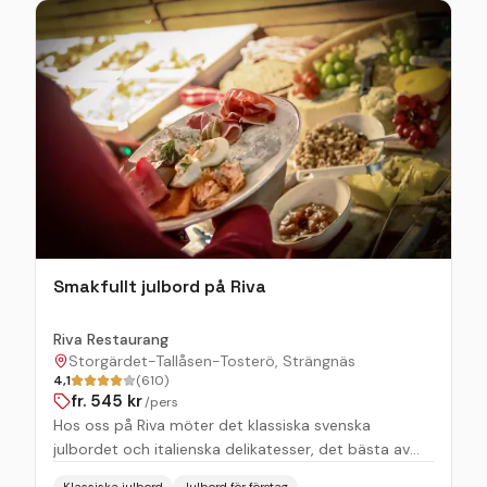
Smakfullt julbord på Riva
Riva Restaurang
Storgärdet-Tallåsen-Tosterö, Strängnäs
4,1
(610)
fr.
545
kr
/pers
Hos oss på Riva möter det klassiska svenska
julbordet och italienska delikatesser, det bästa av
två världar, i en unik miljö vid Strängnäs gästhamn.
Klassiska julbord
Julbord för företag