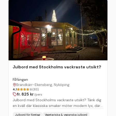
rätter som sätter smaklökarna i feststämning! Vad
du kan förvänta dig Värmande glöggmingel i magisk
slottsatmosfär. Ett julbord med noga utvalda
favoriter och gröna inslag. En kväll fylld av julglädje,
tradition och kvalitet. Kom och upplev julen på
riktigt.
Julbord med Stockholms vackraste utsikt?
Fåfängan
Brandkärr-Ekensberg, Nyköping
4,1
(83)
fr.
825
kr
/pers
Julbord med Stockholms vackraste utsikt? Tänk dig
en kväll där klassiska smaker möter modern lyx, där
julens alla delikatesser serveras i en atmosfär som
Julbord för företag
Vegetariska & veganska julbord