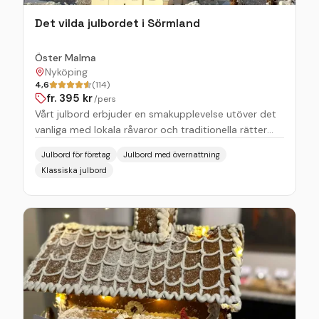
Det vilda julbordet i Sörmland
Öster Malma
Nyköping
4,6
(114)
fr.
395
kr
/pers
Vårt julbord erbjuder en smakupplevelse utöver det
vanliga med lokala råvaror och traditionella rätter
som får dig att känna den äkta julstämningen. Öster
Julbord för företag
Julbord med övernattning
Malma är det självklara valet för julbord i Sörmland
Klassiska julbord
och nära Nyköping. Det vilda julbordet på Öster
Malma Upplev ett traditionsenligt julbord med en
unik twist! Vårt julbord bjuder på klassiska rätter och
spännande smaker med viltkött från gårdsslakteriet.
Här möter du allt från kallskuret viltkött, prinskorvar
och köttbullar till ett stort urval av sill, lax och goda
röror – allt med inspiration från ”skog till bord”.
Middagen serveras i Restaurang Jägaren, och
därefter väntar det magnifika gottebordet i slottet,
där ni kan njuta av vinterslottets charm med tända