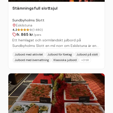
Stämningsfull slottsjul
Sundbyholms Slott
Eskilstuna
4,2
(1 480)
fr.
865
kr
/pers
Ett hemlagat och sörmländskt julbord på
Sundbyholms Slott en mil norr om Eskilstuna är en
trevlig och stämningsfull upplevelse. Slottets
Julbord med aktivitet
Julbord för företag
Julbord på slott
husfruar dekorerar hela slottet så vackert med
Julbord med övernattning
Klassiska julbord
+
3
till
tomtar, bjällror, krubba och allt som hör julen till. I
slottsköket tillagas den goda julmaten – det kokas,
gravas, röks och syltas i mängder. I slottets konditori
bakar och tillagar konditorn och hennes medhjälpare
mängder av gotter och även desserter till julbordet.
Ni inleder julbordet med en kopp värmande glögg.
Sedan är det bara att koppla av och njuta av den
goda maten. Avslutningsvis, efter julbordet i de
stilfulla matsalarna, blir det julens alla gotter,
desserter/bakverk samt kaffe och te i slottets