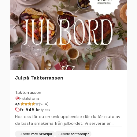
Jul på Takterrassen
Takterrassen
Eskilstuna
3,9
(234)
fr.
545
kr
/pers
Hos oss får du en unik upplevelse där du får njuta av
de bästa smakerna från julbordet. Vi serverar en
buffé med svenska klassiker och delikatesser, med
Julbord med skaldjur
Julbord för familjer
särskilt fokus på fräscha skaldjur som lyfter kvällen