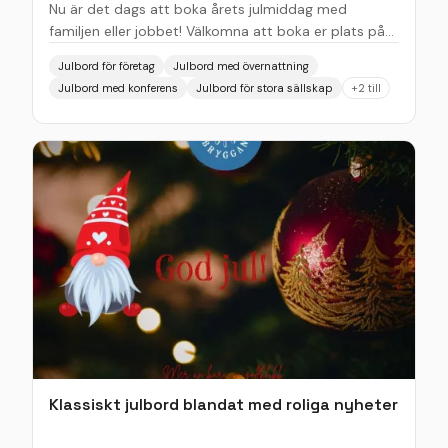
Nu är det dags att boka årets julmiddag med
familjen eller jobbet! Välkomna att boka er plats på
Strand redan idag, vi kommer servera ett sillbord
Julbord för företag
Julbord med övernattning
med en efterföljande julinspirerad trerättersmeny.
Julbord med konferens
Julbord för stora sällskap
+
2
till
Kom och avnjut denna välkomponerade meny i vår
rustika och mysiga miljö. Om du vill göra vistelsen
extra speciell så erbjuder vi även paket med
övernattning. Varmt välkomna till Strand!
Klassiskt julbord blandat med roliga nyheter