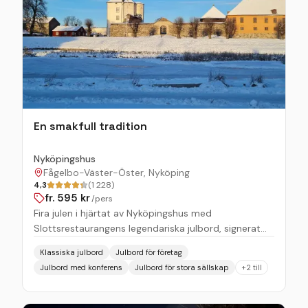
En smakfull tradition
Nyköpingshus
Fågelbo-Väster-Öster, Nyköping
4,3
(1 228)
fr.
595
kr
/pers
Fira julen i hjärtat av Nyköpingshus med
Slottsrestaurangens legendariska julbord, signerat
vår kunglige köksmästare Henrik Boberg! Låt oss
Klassiska julbord
Julbord för företag
värma dig med glögg vid en sprakande brasa innan
Julbord med konferens
Julbord för stora sällskap
+
2
till
du tar plats i vår historiska och mysiga slottsmiljö.
Här dukas ett traditionellt julbord upp, fyllt av
omsorgsfullt tillagade klassiker och spännande gröna