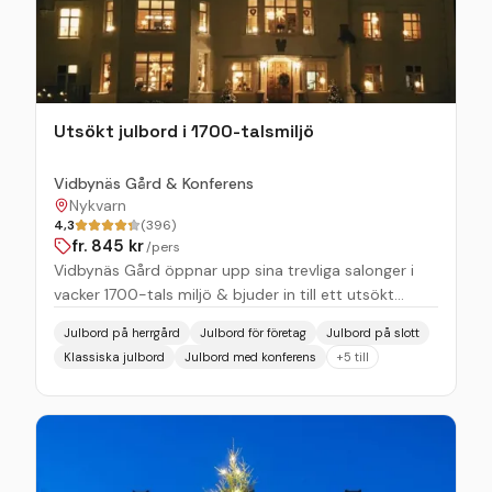
Utsökt julbord i 1700-talsmiljö
Vidbynäs Gård & Konferens
Nykvarn
4,3
(396)
fr.
845
kr
/pers
Vidbynäs Gård öppnar upp sina trevliga salonger i
vacker 1700-tals miljö & bjuder in till ett utsökt
julbord. Kockarna har komponerat ihop ett
Julbord på herrgård
Julbord för företag
Julbord på slott
underbart utbud av vilda & traditionella smaker från
Klassiska julbord
Julbord med konferens
+
5
till
närliggande gårdar samt med väl utvalda råvaror.
Gården visar sig i julig skrud, vackert pyntad & låter
alla sinnen mjukstarta känslan av jul i våra vackra
miljöer. Vi börjar med att välkomna er till glöggmingel
i vår vackra miljö. Slå er ner i någon av våra salonger
& njut av julmusik & härligt sorl från vänner, familj,