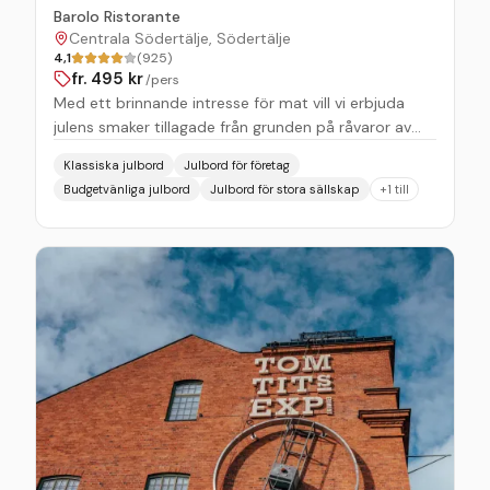
Barolo Ristorante
Centrala Södertälje, Södertälje
4,1
(925)
fr.
495
kr
/pers
Med ett brinnande intresse för mat vill vi erbjuda
julens smaker tillagade från grunden på råvaror av
högsta kvalitet – gärna från gårdar och producenter
Klassiska julbord
Julbord för företag
i närområdet. Vi vill ta er tillbaka i tiden och skapa en
Budgetvänliga julbord
Julbord för stora sällskap
+
1
till
smak utöver det vanliga då allting lagas från grunden
som förr. Vi erbjuder er bland annat egna inlagda
sillar, rökta laxar, hemma gjorda syltar och senap.
Närproducerad prinskorv och kalvfärs till
köttbullarna. Ekologiska ägghalvor, potatisar och
grönsaker. Olika slags skinkor bland annat viltsvins
skinka och traditionell skinka. Rökt renstek och
hjortlår. Viltkorvar och korvbockar med olika salami,
även dessa är närproducerade och eller ekologiska.
Utöver julbordets klassiska favoriter har vi även
inspirerats av italienska delikatesser – flera med
vegetariska inslag – som ger buffén en unik och
smakrik twist. Allt serveras i en varm och