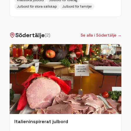
En generös buffé, härlig stämning och ett
Julbord för stora sällskap
Julbord för familjer
dessertbord som avslutar kvällen på bästa sätt. Hos
oss kan ni abonnera hela eller delar av restaurangen.
Vi hjälper er gärna att ordna trubadur, DJ, musikquiz
eller annan underhållning som höjer stämningen.
Södertälje
(
2
)
Se alla i
Södertälje
→
Italieninspirerat julbord