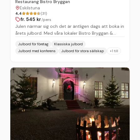
Restaurang Bistro Bryggan
Eskilstuna
4,4
(31)
fr.
545
kr
/pers
Julen närmar sig och det är äntligen dags att boka in
årets julbord. Med våra lokaler Bistro Bryggan &
Restaurang VY kan vi både ta emot stora och små
Julbord för företag
Klassiska julbord
sällskap, företag som privatpersoner! Ett klassiskt
Julbord med konferens
Julbord för stora sällskap
+
1
till
julbord, men svenska favoriter blandat med roliga
nyheter.