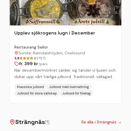
Upplev sjökrogens lugn i December
Restaurang Sailor
Sunda-Ramdalshöjden, Oxelösund
3,8
(757)
fr.
399
kr
/pers
När decembermörkret sänker sig tänder vi Ijusen och
dukar upp vårt härliga julbord. Traditionell, vällagad
julmat serverad i hemtrevlig och mysig miljö nära
Klassiska julbord
Julbord med övernattning
havet.
Julbord för stora sällskap
Julbord för företag
Strängnäs
(
1
)
Se alla i
Strängnäs
→