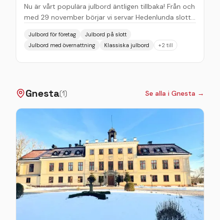
som vill samla medarbetare, kunder eller
Nu är vårt populära julbord äntligen tillbaka! Från och
samarbetspartners kring en stämningsfull avslutning
med 29 november börjar vi servar Hedenlunda slotts
på året.
julbord. Passa på att boka in er med ert företag,
Julbord för företag
Julbord på slott
familj eller vänner.
Julbord med övernattning
Klassiska julbord
+
2
till
Gnesta
(
1
)
Se alla i
Gnesta
→