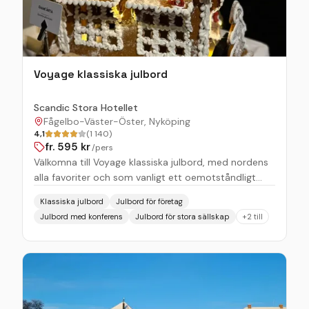
ljus, en sprakande brasa och öppna Jaktpuben.
Perfekt för släkt, vänner eller kollegor! Jullunch på
Öster Malma Vår jullunch erbjuder samma härliga
smaker som julbordet men i en något mindre skala.
Voyage klassiska julbord
Njut av utvalda favoriter och ett välfyllt gottebord –
allt serverat i Restaurang Jägaren, där den mysiga
stämningen alltid är på topp.
Scandic Stora Hotellet
Fågelbo-Väster-Öster, Nyköping
4,1
(1 140)
fr.
595
kr
/pers
Välkomna till Voyage klassiska julbord, med nordens
alla favoriter och som vanligt ett oemotståndligt
dessertbord. Alla ska kunna äta sig mätta och
Klassiska julbord
Julbord för företag
belåtna. Vi använder i huvudsak laktos-och glutenfria
Julbord med konferens
Julbord för stora sällskap
+
2
till
ingredienser och erbjuder ett stort sortiment av
vegetariska och veganska alternativ. Vi serverar även
julluncher.