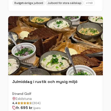
Budgetvänliga julbord
Julbord för stora sällskap
+
1
till
till en ny nivå. Här kan du frossa i havets läckerheter
tillsammans med traditionella rätter – perfekt för en
kväll fylld av njutning i Takterrassens enastående
atmosfär vid Eskilstunaån. Kvällen avrundas med ett
dessertbord som blir den perfekta avslutningen på
din måltid. Starta middagen med ett av våra
dryckespaket eller något annat gott ur vår
dryckesmeny, och njut sedan av vårt utsökta julbord.
Hos oss får du uppleva goda smaker i en enastående
atmosfär precis vid Eskilstunaån. Perfekt att boka
för familjen, företaget & vännerna!
Julmiddag i rustik och mysig miljö
Strand Golf
Eskilstuna
4,4
(304)
fr.
695
kr
/pers