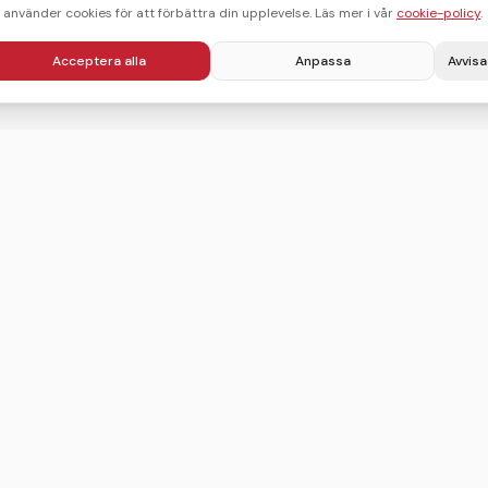
i använder cookies för att förbättra din upplevelse. Läs mer i vår
cookie-policy
.
Acceptera alla
Anpassa
Avvisa
Villkor
Integritetspolicy
Användarvillkor
Cookie-policy
Sitemap