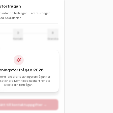
sförfrågan
 bindande förfrågan – restaurangen
d bekräftelse.
2
3
Kontakt
Granska
Barn
kningsförfrågan
2026
& sittningstid *
bord lanserar bokningsförfrågan för
et snart. Kom tillbaka snart för att
val av datum och tid.
skicka din förfrågan.
atum
ätt till kontaktuppgifter →