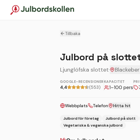
Tillbaka
Julbord på slotte
Ljunglöfska slottet
·
Blackebe
GOOGLE-RECENSIONER
KAPACITET
PRI
4,4
(553)
1
–
100
pers
Webbplats
Telefon
Hitta hit
Julbord för företag
Julbord på slott
Vegetariska & veganska julbord