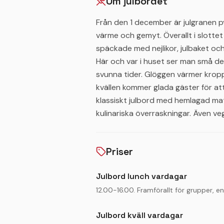
Om julbordet
Från den 1 december är julgranen py
värme och gemyt. Överallt i slottet s
späckade med nejlikor, julbaket oc
Här och var i huset ser man små de
svunna tider. Glöggen värmer kropp
kvällen kommer glada gäster för att
klassiskt julbord med hemlagad ma
kulinariska överraskningar. Även veg
Priser
Julbord lunch vardagar
12.00-16.00. Framförallt för grupper, 
Julbord kväll vardagar