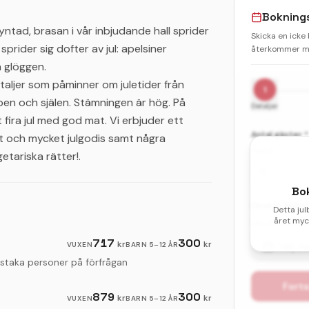
Bokning
ntad, brasan i vår inbjudande hall sprider
Skicka en icke
prider sig dofter av jul: apelsiner
återkommer me
h glöggen.
taljer som påminner om juletider från
1
en och själen. Stämningen är hög. På
Detaljer
 fira jul med god mat. Vi erbjuder ett
Antal gäster *
t och mycket julgodis samt några
Vuxna
etariska rätter!.
Bo
Önskat datum 
Detta jul
året myck
Välj ditt första
717
300
kr
kr
VUXEN
BARN
5–12 ÅR
Välj d
enstaka personer på förfrågan
Forts
879
300
kr
kr
VUXEN
BARN
5–12 ÅR