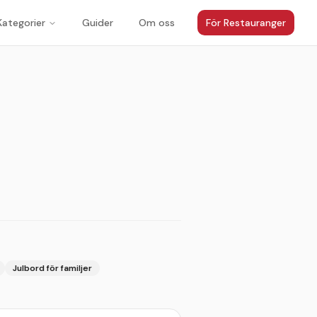
Kategorier
Guider
Om oss
För Restauranger
Julbord för familjer