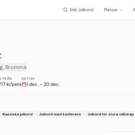
Sök Julbord
Platser
t
rg, Bromma
S FRÅN
DATUM
717
kr/pers
1 dec. – 20 dec.
Klassiska julbord
Julbord med konferens
Julbord för stora sällskap