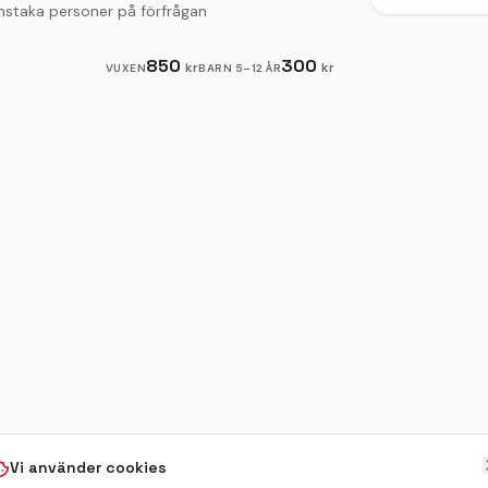
enstaka personer på förfrågan
850
300
kr
kr
VUXEN
BARN
5–12 ÅR
Vi använder cookies